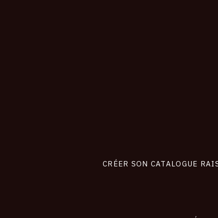
CONNEXION
Footer
liens
site
CRÉER SON CATALOGUE RAI