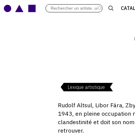
LES VERNISSAGES
CATA
ARCHIVES DES EXPOSITIONS
ACTUALITÉS DU MONDE DE L'A
LIBRAIRIE : LIVRES & CATALOGU
LEXIQUE ARTISTIQUE
Lexique artistique
Rudolf Altsul, Libor Fára, Z
1943, en pleine occupation na
clandestinité et doit son no
retrouver.