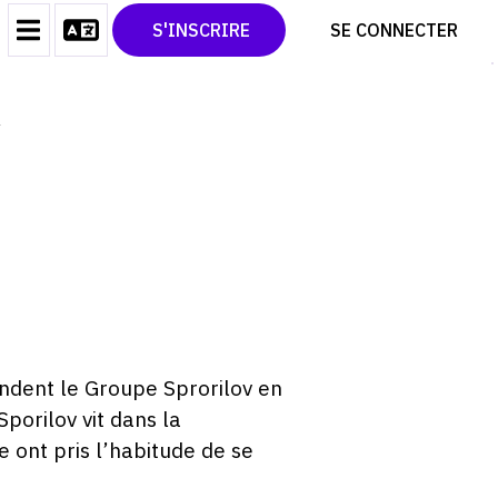
CONTACT
TWITTER
S'INSCRIRE
SE CONNECTER
CGU
PINTEREST
CGV
V
ondent le Groupe Sprorilov en
porilov vit dans la
 ont pris l’habitude de se