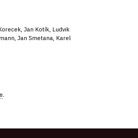
 Korecek, Jan Kotík, Ludvik
hmann, Jan Smetana, Karel
e
.