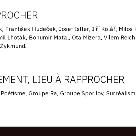
PROCHER
, František Hudeček, Josef Istler, Jiří Kolář, Milos
il Lhoták, Bohumír Matal, Ota Mizera, Vilem Reic
v Zykmund.
MENT, LIEU À RAPPROCHER
,
Poétisme
,
Groupe Ra
,
Groupe Sporilov
,
Surréalism