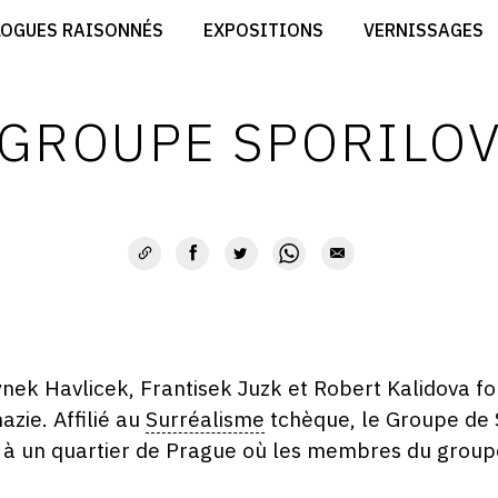
CRÉER SON SITE ARTISTE
LOGUES RAISONNÉS
EXPOSITIONS
VERNISSAGES
CRÉER SON CATALOGUE D'EXPO
RT
PUBLIER SES EXPOSITIONS
ES
DEVENIR CONTRIBUTEUR
GROUPE SPORILO
bynek Havlicek, Frantisek Juzk et Robert Kalidova f
zie. Affilié au
Surréalisme
tchèque, le Groupe de S
m à un quartier de Prague où les membres du groupe