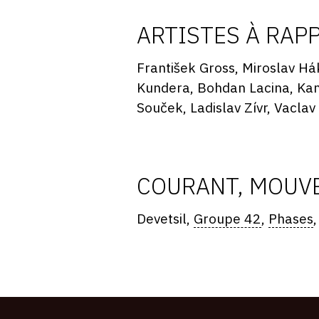
ARTISTES À RAP
František Gross, Miroslav Hák
Kundera, Bohdan Lacina, Kam
Souček, Ladislav Zívr, Vacla
COURANT, MOUVE
Devetsil,
Groupe 42
,
Phases