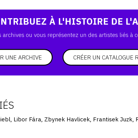
NTRIBUEZ À L'HISTOIRE DE L'
archives ou vous représentez un des artistes liés à c
R UNE ARCHIVE
CRÉER UN CATALOGUE 
IÉS
iebl, Libor Fára, Zbynek Havlicek, Frantisek Juzk, 