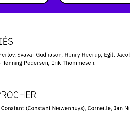
IÉS
ja Ferlov, Svavar Gudnason, Henry Heerup, Egill Jac
rl-Henning Pedersen, Erik Thommesen.
PROCHER
 Constant (Constant Niewenhuys), Corneille, Jan N