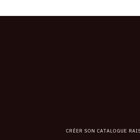
CONNEXION
Footer
liens
site
CRÉER SON CATALOGUE RAI