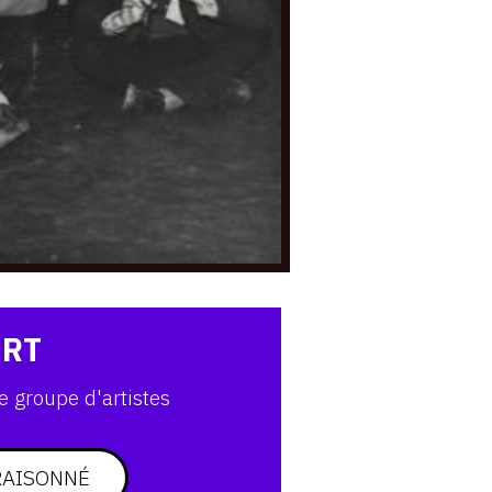
ART
e groupe d'artistes
RAISONNÉ