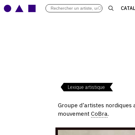
LES VERNISSAGES
CATA
ARCHIVES DES EXPOSITIONS
ACTUALITÉS DU MONDE DE L'A
LIBRAIRIE : LIVRES & CATALOGU
LEXIQUE ARTISTIQUE
Lexique artistique
Groupe d’artistes nordiques 
mouvement
CoBra
.