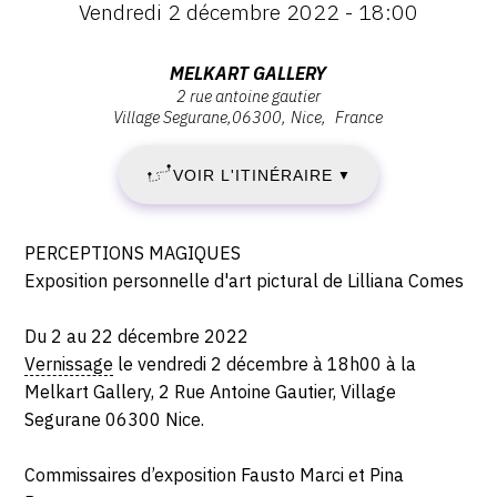
Vendredi 2 décembre 2022 - 18:00
:
VENDREDI
Vernissage
Vendredi
Adresse
MELKART GALLERY
2
2
2 rue antoine gautier
:
décembre
Village Segurane
06300
Nice
France
Melkart
DÉCEMBRE
2022
Gallery,
-
VOIR L'ITINÉRAIRE
2022
▼
2
18:00
Rue
-
Antoine
Description,
PERCEPTIONS MAGIQUES
Gautier,
JEUDI
horaires...
Exposition personnelle d'art pictural de Lilliana Comes
06300
22
Nice
Du 2 au 22 décembre 2022
Vernissage
le vendredi 2 décembre à 18h00 à la
DÉCEMBRE
Melkart Gallery, 2 Rue Antoine Gautier, Village
2022
Segurane 06300 Nice.
Commissaires d’exposition Fausto Marci et Pina