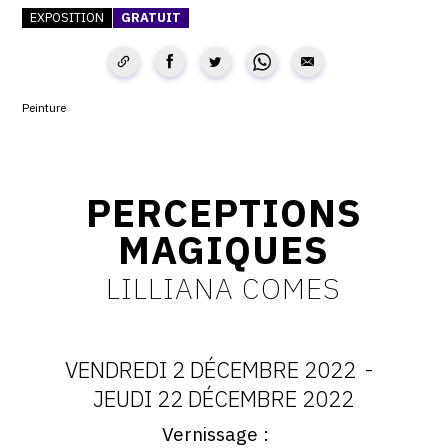
EXPOSITION
GRATUIT
CONTACT
CGU
CGV
Peinture
SUIVEZ-NOUS
PERCEPTIONS
MAGIQUES
INSTAGRAM
FACEBOOK
LILLIANA COMES
TWITTER
PINTEREST
VENDREDI 2 DÉCEMBRE 2022
-
DATES
JEUDI 22 DÉCEMBRE 2022
Vernissage
:
Vernissage