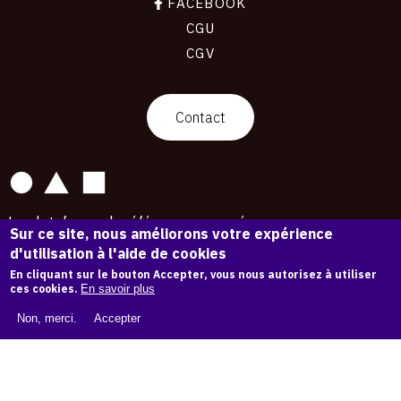
FACEBOOK
CGU
CGV
contact
Contact
La plateforme de référence pour créer,
Sur ce site, nous améliorons votre expérience
conserver et promouvoir l'Histoire de l'Art.
d'utilisation à l'aide de cookies
Des catalogues raisonnés aux archives
d'expositions.
En cliquant sur le bouton Accepter, vous nous autorisez à utiliser
ces cookies.
En savoir plus
43 254 œuvres d'art — 7 587 expositions
Non, merci.
Accepter
Copyright © OAM 2026. Tous droits réservés.