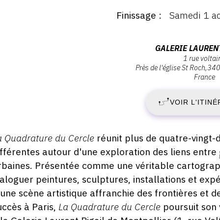
:
Finissage
Samedi 1 a
ernissage
V
amedi
3
Adresse
GALERIE LAUREN
illet
1 rue voltai
:
026
Près de l'église St Roch
34
J
Galerie
France
4:00
Laurent
2
Rigail,
VOIR L'ITINÉ
1
-
rue
Voltaire,
escription,
a Quadrature du Cercle
réunit plus de quatre-vingt-d
S
34000
raires...
ifférentes autour d'une exploration des liens entre
Montpellier
rbaines. Présentée comme une véritable cartographie
1
ialoguer peintures, sculptures, installations et exp
A
'une scène artistique affranchie des frontières et de
uccès à Paris,
La Quadrature du Cercle
poursuit son 
2