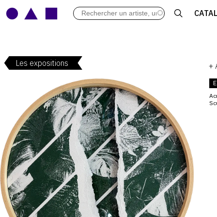
LES VERNISSAGES
CATA
ARCHIVES DES EXPOSITIONS
ACTUALITÉS DU MONDE DE L'A
LIBRAIRIE : LIVRES & CATALOGU
Les expositions
LEXIQUE ARTISTIQUE
+
E
Ac
Sc
V