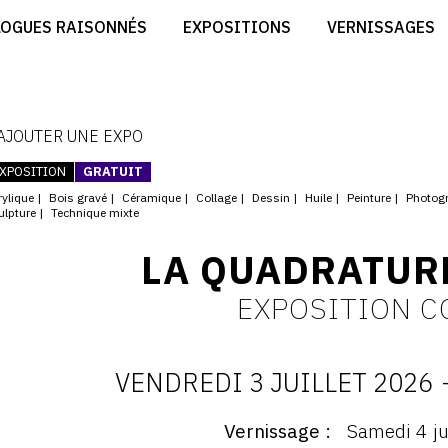
CRÉER SON SITE ARTISTE
LOGUES RAISONNÉS
EXPOSITIONS
VERNISSAGES
CRÉER SON CATALOGUE D'EXPO
RT
PUBLIER SES EXPOSITIONS
ES
DEVENIR CONTRIBUTEUR
 AJOUTER UNE EXPO
XPOSITION
GRATUIT
rylique
Bois gravé
Céramique
Collage
Dessin
Huile
Peinture
Photog
ulpture
Technique mixte
LA QUADRATUR
EXPOSITION C
VENDREDI 3 JUILLET 2026
D
Vernissage
Samedi 4 ju
ernissage