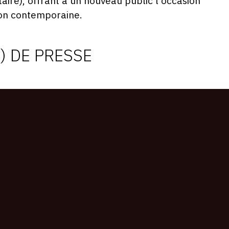
taire), offrant à un nouveau public l'occasion
ion contemporaine.
) DE PRESSE