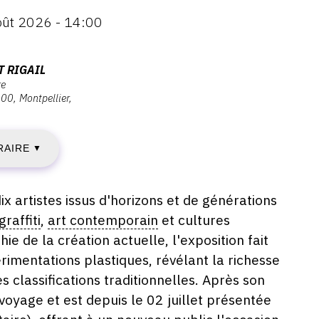
oût 2026 - 14:00
ENDREDI
T RIGAIL
re
000
Montpellier
UILLET
026
RAIRE
▼
ix artistes issus d'horizons et de générations
AMEDI
graffiti
,
art contemporain
et cultures
 de la création actuelle, l'exposition fait
érimentations plastiques, révélant la richesse
OÛT
s classifications traditionnelles. Après son
voyage et est depuis le 02 juillet présentée
026