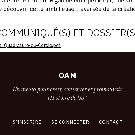
 la Galerie Laurent Rigail de Montpellier (1, rue Vol
e découvrir cette ambitieuse traversée de la créat
COMMUNIQUÉ(S) ET DOSSIER(S
p_Quadrature-du-Cercle.pdf
OAM
Un média pour créer, conserver et promouvoir
l'Histoire de l'Art
S'INSCRIRE
SE CONNECTER
CONTACT