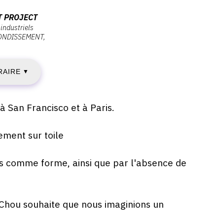
ERCREDI
T PROJECT
industriels
ONDISSEMENT
AI
RAIRE
▼
022
 San Francisco et à Paris.
ement sur toile
AMEDI
4
es comme forme, ainsi que par l'absence de
AI
a Chou souhaite que nous imaginions un
022