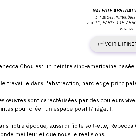
ernissage
M
Adresse
GALERIE ABSTRAC
ercredi
5, rue des immeubles 
:
75011
PARIS-11E-ARR
4
Galerie
ai
France
022
Abstract
M
Project,
VOIR L'ITINÉ
8:00
5,
2
Rue
des
escription,
ebecca Chou est un peintre sino-américaine basée à
-
immeubles
raires...
Industriels,
le travaille dans l'
abstraction
, hard edge principal
S
75011
PARIS-
1
es œuvres sont caractérisées par des couleurs viv
11E-
eintes pour créer un espace positif/négatif.
ARRONDISSEMENT
M
ans notre époque, aussi difficile soit-elle, Rebecc
2
onde meilleur et que nous le réalisions.