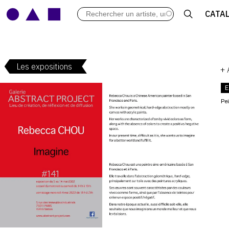
LES VERNISSAGES
CATA
ARCHIVES DES EXPOSITIONS
ACTUALITÉS DU MONDE DE L'A
LIBRAIRIE : LIVRES & CATALOGU
Les expositions
LEXIQUE ARTISTIQUE
+
E
Pe
V
: