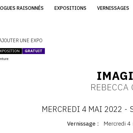
CRÉER SON SITE ARTISTE
LOGUES RAISONNÉS
EXPOSITIONS
VERNISSAGES
CRÉER SON CATALOGUE D'EXPO
RT
PUBLIER SES EXPOSITIONS
ES
DEVENIR CONTRIBUTEUR
 AJOUTER UNE EXPO
XPOSITION
GRATUIT
inture
IMAG
REBECCA
MERCREDI 4 MAI 2022
-
D
Vernissage
Mercredi 4
ernissage
: