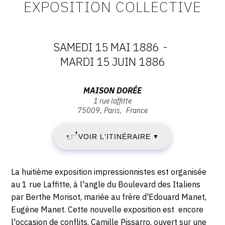
EXPOSITION COLLECTIVE
CONTACT
CGU
SAMEDI 15 MAI 1886
-
CGV
DATES
MARDI 15 JUIN 1886
:
Adresse
SUIVEZ-NOUS
MAISON DORÉE
1 rue laffitte
SAMEDI
:
75009
Paris
France
Maison
INSTAGRAM
15
Dorée,
VOIR L'ITINÉRAIRE
▼
FACEBOOK
1
MAI
rue
TWITTER
Laffitte,
1886
Description,
La huitième exposition impressionnistes est organisée
75009
PINTEREST
horaires...
au 1 rue Laffitte, à l'angle du Boulevard des Italiens
-
Paris
par Berthe Morisot, mariée au frère d'Edouard Manet,
Eugène Manet. Cette nouvelle exposition est encore
MARDI
l'occasion de conflits. Camille Pissarro, ouvert sur une