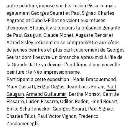
15
autre peinture, impose son fils Lucien Pissarro mais
également Georges Seurat et Paul Signac. Charles
JUIN
Angrand et Dubois-Pillet se voient eux refusés
d'exposer. Et puis, il y a toujours la présence gênante
1886
de Paul Gauguin. Claude Monet, Auguste Renoir et
Alfred Sisley refusent de se compromettre aux côtés
de jeunes peintres et plus particulièrement de Georges
Seurat dont l'oeuvre Un dimanche après-midi à l'île de
la Grande Jatte va devenir l'emblème d'une nouvelle
peinture : le
Néo-impressionnisme
.
Participent à cette exposition : Marie Bracquemond,
Mary Cassatt, Edgar Degas, Jean-Louis Forain,
Paul
Gauguin
,
Armand Guillaumin
, Berthe Morisot, Camille
Pissarro, Lucien Pissarro, Odilon Redon, Henri Rouart,
Emile Schuffenecker, Georges Seurat, Paul Signac,
Charles Tillot, Paul Victor Vignon, Frederico
Zandomeneghi.