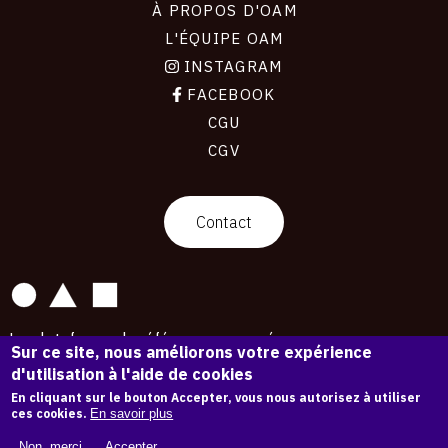
À PROPOS D'OAM
L'ÉQUIPE OAM
INSTAGRAM
FACEBOOK
CGU
CGV
contact
Contact
La plateforme de référence pour créer,
Sur ce site, nous améliorons votre expérience
conserver et promouvoir l'Histoire de l'Art.
d'utilisation à l'aide de cookies
Des catalogues raisonnés aux archives
d'expositions.
En cliquant sur le bouton Accepter, vous nous autorisez à utiliser
ces cookies.
En savoir plus
43 254 œuvres d'art — 7 587 expositions
Non, merci.
Accepter