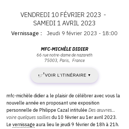
CONTACT
VENDREDI 10 FÉVRIER 2023
-
CGU
DATES
SAMEDI 1 AVRIL 2023
CGV
Vernissage
Jeudi 9 février 2023 - 18:00
:
Vernissage
:
VENDREDI
Vernissage
Adresse
MFC-MICHÈLE DIDIER
SUIVEZ-NOUS
Jeudi
66 rue notre-dame de nazareth
:
10
75003
Paris
France
9
mfc-
février
INSTAGRAM
michèle
FÉVRIER
2023
VOIR L'ITINÉRAIRE
▼
didier,
FACEBOOK
-
2023
66
18:00
TWITTER
rue
Description,
-
mfc-michèle didier a le plaisir de célébrer avec vous la
Notre-
horaires...
PINTEREST
nouvelle année en proposant une exposition
Dame
SAMEDI
personnelle de Philippe Cazal intitulée
Des œuvres...
de
voire quelques saillies
du 10 février au 1er avril 2023.
1
Nazareth,
Le
vernissage
aura lieu le jeudi 9 février de 18h à 21h.
75003