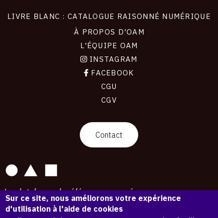
LIVRE BLANC : CATALOGUE RAISONNÉ NUMÉRIQUE
À PROPOS D'OAM
L'ÉQUIPE OAM
INSTAGRAM
FACEBOOK
CGU
CGV
contact
Contact
La plateforme de référence pour créer,
Sur ce site, nous améliorons votre expérience
conserver et promouvoir l'Histoire de l'Art.
d'utilisation à l'aide de cookies
Des catalogues raisonnés aux archives