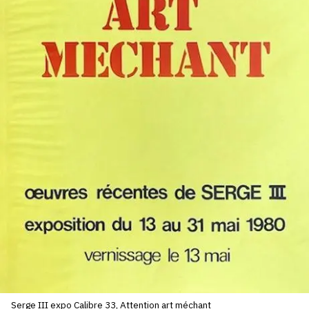
SERVICES
CRÉER SON CATALOGUE RAISONNÉ
ABONNEMENTS DÉDIÉS AUX GALERISTES
CRÉER SON SITE ARTISTE
CRÉER SON CATALOGUE D'EXPO
PUBLIER SES EXPOSITIONS
DEVENIR CONTRIBUTEUR
À PROPOS
L'ÉQUIPE OAM
À PROPOS D'OAM
Serge III expo Calibre 33, Attention art méchant