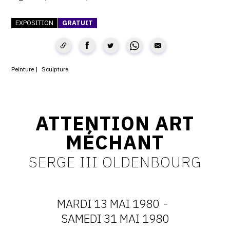
CONTACT
EXPOSITION
GRATUIT
CGU
CGV
Peinture
Sculpture
SUIVEZ-NOUS
ATTENTION ART
INSTAGRAM
MÉCHANT
FACEBOOK
SERGE III OLDENBOURG
TWITTER
PINTEREST
MARDI 13 MAI 1980
-
DATES
SAMEDI 31 MAI 1980