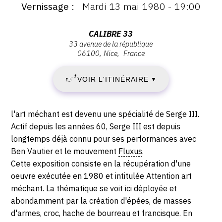
Vernissage
Mardi 13 mai 1980 - 19:00
:
Vernissage
:
MARDI
Vernissage
Adresse
CALIBRE 33
Mardi
33 avenue de la république
:
13
06100
Nice
France
13
Calibre
mai
33,
MAI
1980
VOIR L'ITINÉRAIRE
▼
33
-
1980
avenue
19:00
de
Description,
-
l'art méchant est devenu une spécialité de Serge III.
la
horaires...
Actif depuis les années 60, Serge III est depuis
République,
SAMEDI
longtemps déjà connu pour ses performances avec
06100
Ben Vautier et le mouvement
Fluxus
.
31
Nice
Cette exposition consiste en la récupération d'une
oeuvre exécutée en 1980 et intitulée Attention art
MAI
méchant. La thématique se voit ici déployée et
1980
abondamment par la création d'épées, de masses
d'armes, croc, hache de bourreau et francisque. En