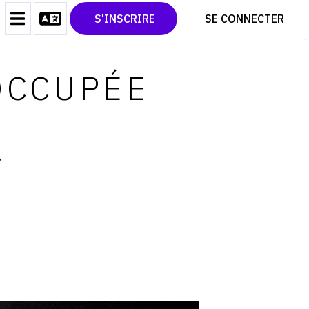
CONTACT
TWITTER
S'INSCRIRE
SE CONNECTER
CGU
PINTEREST
CGV
OCCUPÉE
6