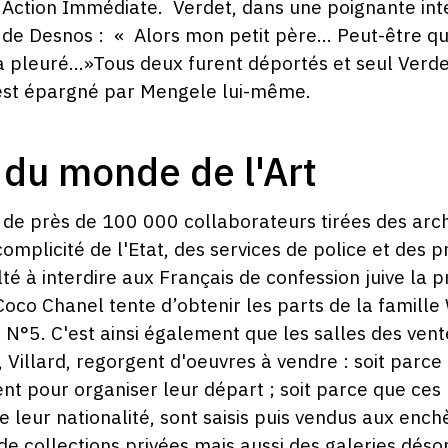
Action Immédiate. Verdet, dans une poignante inte
de Desnos : « Alors mon petit père… Peut-être que P
l a pleuré...»Tous deux furent déportés et seul Verdet
est épargné par Mengele lui-même.
 du monde de l'Art
te de près de 100 000 collaborateurs tirées des arc
complicité de l'Etat, des services de police et des p
té à interdire aux Français de confession juive la p
Coco Chanel tente d’obtenir les parts de la famille
N°5. C'est ainsi également que les salles des vent
, Villard, regorgent d'oeuvres à vendre : soit parce
ent pour organiser leur départ ; soit parce que ces
leur nationalité, sont saisis puis vendus aux ench
e collections privées mais aussi des galeries déso