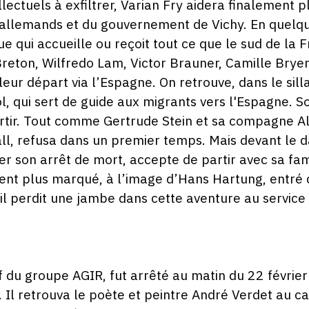
llectuels à exfiltrer, Varian Fry aidera finalement
s allemands et du gouvernement de Vichy. En quelqu
ue qui accueille ou reçoit tout ce que le sud de la
Breton, Wilfredo Lam, Victor Brauner, Camille Bry
eur départ via l’Espagne. On retrouve, dans le sill
l, qui sert de guide aux migrants vers l'Espagne. So
rtir. Tout comme Gertrude Stein et sa compagne Al
all, refusa dans un premier temps. Mais devant le 
ner son arrêt de mort, accepte de partir avec sa fam
nt plus marqué, à l’image d’Hans Hartung, entré d
il perdit une jambe dans cette aventure au service 
du groupe AGIR, fut arrêté au matin du 22 février
 Il retrouva le poète et peintre André Verdet au c