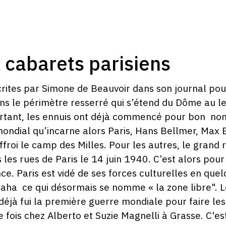
 cabarets parisiens
s écrites par Simone de Beauvoir dans son journal 
ns le périmètre resserré qui s’étend du Dôme au l
urtant, les ennuis ont déjà commencé pour bon nom
 mondial qu’incarne alors Paris, Hans Bellmer, Max 
froi le camp des Milles. Pour les autres, le grand r
es rues de Paris le 14 juin 1940. C’est alors pou
e. Paris est vidé de ses forces culturelles en quelq
caha ce qui désormais se nomme « la zone libre". L
éjà fui la première guerre mondiale pour faire le
te fois chez Alberto et Suzie Magnelli à Grasse. C'es