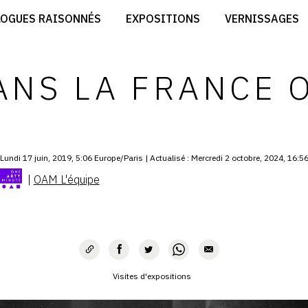
CRÉER SON SITE ARTISTE
LOGUES RAISONNÉS
EXPOSITIONS
VERNISSAGES
CRÉER SON CATALOGUE D'EXPO
RT
PUBLIER SES EXPOSITIONS
ES
DEVENIR CONTRIBUTEUR
DANS LA FRANCE 
Lundi 17 juin, 2019, 5:06 Europe/Paris | Actualisé : Mercredi 2 octobre, 2024, 16:5
|
OAM L'équipe
Visites d'expositions