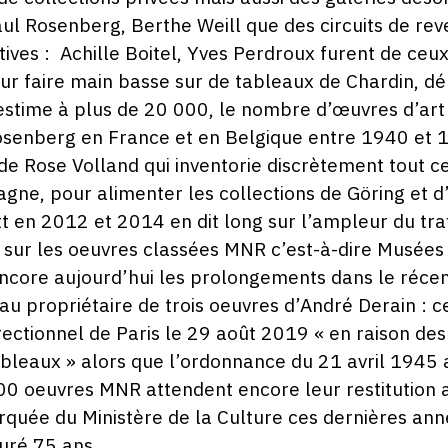
ul Rosenberg, Berthe Weill que des circuits de re
tives : Achille Boitel, Yves Perdroux furent de ceu
ur faire main basse sur de tableaux de Chardin, d
estime à plus de 20 000, le nombre d’œuvres d’art
Rosenberg en France et en Belgique entre 1940 et 
 Rose Volland qui inventorie discrètement tout ce 
gne, pour alimenter les collections de Göring et d
t en 2012 et 2014 en dit long sur l’ampleur du trafi
n sur les oeuvres classées MNR c’est-à-dire Musée
 encore aujourd’hui les prolongements dans le réce
u propriétaire de trois oeuvres d’André Derain : c
ectionnel de Paris le 29 août 2019 « en raison des
tableaux » alors que l’ordonnance du 21 avril 1945 
2000 oeuvres MNR attendent encore leur restitution
rquée du Ministère de la Culture ces dernières ann
uré 75 ans.