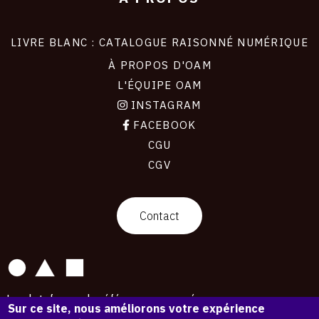
LIVRE BLANC : CATALOGUE RAISONNÉ NUMÉRIQUE
À PROPOS D'OAM
L'ÉQUIPE OAM
INSTAGRAM
FACEBOOK
CGU
CGV
contact
Contact
La plateforme de référence pour créer,
Sur ce site, nous améliorons votre expérience
conserver et promouvoir l'Histoire de l'Art.