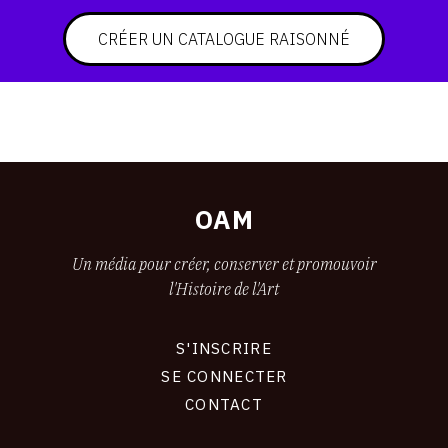
CONTACT
CRÉER UN CATALOGUE RAISONNÉ
CGU
CGV
SUIVEZ-NOUS
OAM
INSTAGRAM
Un média pour créer, conserver et promouvoir
FACEBOOK
l'Histoire de l'Art
TWITTER
S'INSCRIRE
PINTEREST
CONNEXION
SE CONNECTER
CONTACT