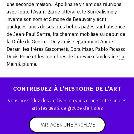
SERVICES
une seconde maison... Apollinaire y tient des réunions
avec toute l'Avant-garde littéraire, le
Surréalisme
y
invente son nom et Simone de Beauvoir y écrit
CRÉER SON CATALOGUE RAISONNÉ
quelques-unes de ses plus belles pages sur l'absence
ABONNEMENTS DÉDIÉS AUX GALERISTES
de Jean-Paul Sartre, fraichement mobilisé au début de
la Drôle de Guerre... On y croise également André
CRÉER SON SITE ARTISTE
Derain, les frères Giacometti, Dora Maar, Pablo Picasso,
Denis René et les membres de la revue clandestine
La
CRÉER SON CATALOGUE D'EXPO
Main à plume
.
PUBLIER SES EXPOSITIONS
DEVENIR CONTRIBUTEUR
CONTRIBUEZ À L'HISTOIRE DE L'ART
Vous possédez des archives ou vous représentez un des
À PROPOS
artistes liés à ce groupe d'artistes
L'ÉQUIPE OAM
PARTAGER UNE ARCHIVE
À PROPOS D'OAM