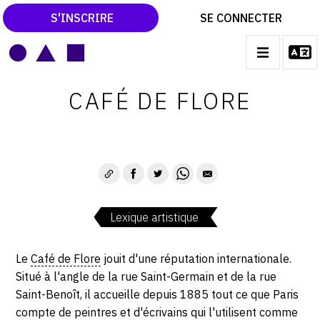
S'INSCRIRE
SE CONNECTER
LE MAGAZINE
Main
CAFÉ DE FLORE
navigation
CATALOGUES RAISONNÉS
LES EXPOSITIONS
LES VERNISSAGES
ARCHIVES DES EXPOSITIONS
Lexique artistique
ACTUALITÉS DU MONDE DE L'ART
LIBRAIRIE : LIVRES & CATALOGUES
Le
Café de Flore
jouit d'une réputation internationale.
Situé à l'angle de la rue Saint-Germain et de la rue
LEXIQUE ARTISTIQUE
Saint-Benoît, il accueille depuis 1885 tout ce que Paris
compte de peintres et d'écrivains qui l'utilisent comme