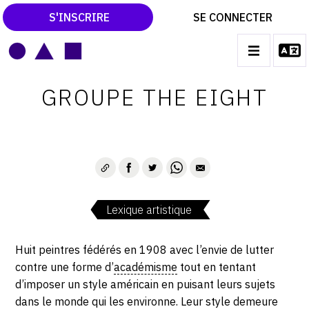
S'INSCRIRE
SE CONNECTER
LE MAGAZINE
Main
GROUPE THE EIGHT
navigation
CATALOGUES RAISONNÉS
LES EXPOSITIONS
LES VERNISSAGES
ARCHIVES DES EXPOSITIONS
Lexique artistique
ACTUALITÉS DU MONDE DE L'ART
LIBRAIRIE : LIVRES & CATALOGUES
Huit peintres fédérés en 1908 avec l’envie de lutter
contre une forme d’
académisme
tout en tentant
LEXIQUE ARTISTIQUE
d’imposer un style américain en puisant leurs sujets
dans le monde qui les environne. Leur style demeure