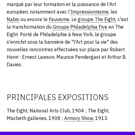
SERVICES
marqué par leur formation et la puissance de l’Art
européen, notamment avec l’
Impressionnisme
, les
Nabis
ou encore le
Fauvisme
. Le
groupe The Eight
, c'est
CRÉER SON CATALOGUE RAISONNÉ
la transformation du
Groupe Philadelphia Five
en The
ABONNEMENTS DÉDIÉS AUX GALERISTES
Eight. Porté de Philadelphie à New York, le groupe
s'enrichit sous la bannière de "l'Art pour la vie" des
CRÉER SON SITE ARTISTE
nouvelles rencontres effectuées sur place par Robert
Henri : Ernest Lawson, Maurice Pendergast et Arthur B.
CRÉER SON CATALOGUE D'EXPO
Davies.
PUBLIER SES EXPOSITIONS
DEVENIR CONTRIBUTEUR
PRINCIPALES EXPOSITIONS
À PROPOS
The Eight, National Arts Club, 1904 ; The Eight,
Macbeth galleries, 1908 ;
Armory Show
, 1913.
L'ÉQUIPE OAM
À PROPOS D'OAM