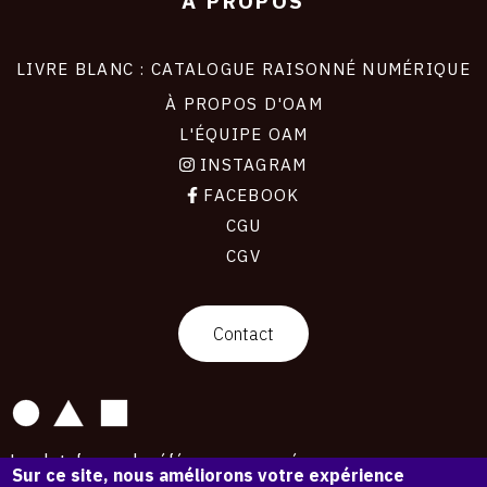
À PROPOS
LIVRE BLANC : CATALOGUE RAISONNÉ NUMÉRIQUE
À PROPOS D'OAM
L'ÉQUIPE OAM
INSTAGRAM
FACEBOOK
CGU
CGV
contact
Contact
La plateforme de référence pour créer,
Sur ce site, nous améliorons votre expérience
conserver et promouvoir l'Histoire de l'Art.