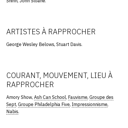
Shinn, John Sloane.
ARTISTES À RAPPROCHER
George Wesley Belows, Stuart Davis.
COURANT, MOUVEMENT, LIEU À
RAPPROCHER
Amory Show,
Ash Can School
,
Fauvisme
,
Groupe des
Sept
,
Groupe Philadelphia Five
,
Impressionnisme
,
Nabis
.