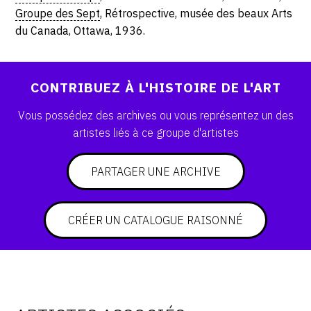
Groupe des Sept
, Rétrospective, musée des beaux Arts
CONTACT
du Canada, Ottawa, 1936.
CGU
CGV
CONTRIBUEZ À L'HISTOIRE DE L'ART
Vous possédez des archives ou vous représentez un des
SUIVEZ-NOUS
artistes liés à ce groupe d'artistes
INSTAGRAM
PARTAGER UNE ARCHIVE
FACEBOOK
CRÉER UN CATALOGUE RAISONNÉ
TWITTER
PINTEREST