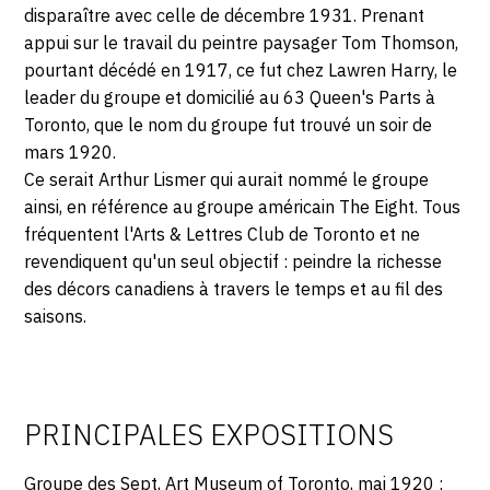
SERVICES
disparaître avec celle de décembre 1931. Prenant
appui sur le travail du peintre paysager Tom Thomson,
pourtant décédé en 1917, ce fut chez Lawren Harry, le
CRÉER SON CATALOGUE RAISONNÉ
leader du groupe et domicilié au 63 Queen's Parts à
ABONNEMENTS DÉDIÉS AUX GALERISTES
Toronto, que le nom du groupe fut trouvé un soir de
mars 1920.
CRÉER SON SITE ARTISTE
Ce serait Arthur Lismer qui aurait nommé le groupe
ainsi, en référence au groupe américain The Eight. Tous
CRÉER SON CATALOGUE D'EXPO
fréquentent l'Arts & Lettres Club de Toronto et ne
PUBLIER SES EXPOSITIONS
revendiquent qu'un seul objectif : peindre la richesse
des décors canadiens à travers le temps et au fil des
DEVENIR CONTRIBUTEUR
saisons.
À PROPOS
PRINCIPALES EXPOSITIONS
L'ÉQUIPE OAM
À PROPOS D'OAM
Groupe des Sept
, Art Museum of Toronto, mai 1920 ;