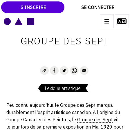
S'INSCRIRE
SE CONNECTER
LE MAGAZINE
Main
GROUPE DES SEPT
navigation
CATALOGUES RAISONNÉS
LES EXPOSITIONS
LES VERNISSAGES
ARCHIVES DES EXPOSITIONS
Lexique artistique
ACTUALITÉS DU MONDE DE L'ART
LIBRAIRIE : LIVRES & CATALOGUES
Peu connu aujourd'hui, le
Groupe des Sept
marqua
durablement l'esprit artistique canadien. A l'origine du
LEXIQUE ARTISTIQUE
Groupe Canadien des Peintres, le
Groupe des Sept
vit
le jour lors de sa première exposition en Mai 1920 pour