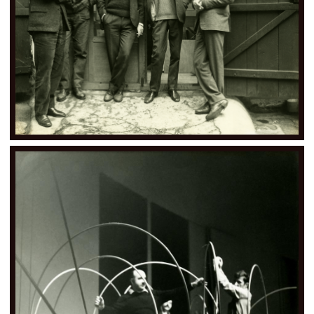
CONTACT
CGU
CGV
SUIVEZ-NOUS
INSTAGRAM
FACEBOOK
TWITTER
PINTEREST