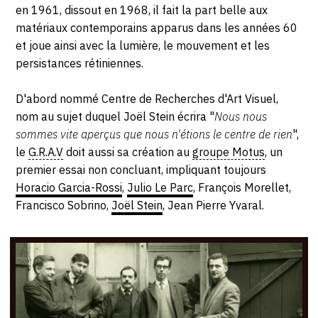
SERVICES
en 1961, dissout en 1968, il fait la part belle aux
matériaux contemporains apparus dans les années 60
et joue ainsi avec la lumière, le mouvement et les
CRÉER SON CATALOGUE RAISONNÉ
persistances rétiniennes.
ABONNEMENTS DÉDIÉS AUX GALERISTES
D'abord nommé Centre de Recherches d'Art Visuel,
CRÉER SON SITE ARTISTE
nom au sujet duquel Joël Stein écrira "
Nous nous
sommes vite aperçus que nous n'étions le centre de rien
",
CRÉER SON CATALOGUE D'EXPO
le
G.R.A.V
doit aussi sa création au
groupe Motus
, un
PUBLIER SES EXPOSITIONS
premier essai non concluant, impliquant toujours
Horacio Garcia-Rossi
,
Julio Le Parc
, François Morellet,
DEVENIR CONTRIBUTEUR
Francisco Sobrino,
Joël Stein
, Jean Pierre Yvaral.
À PROPOS
L'ÉQUIPE OAM
À PROPOS D'OAM