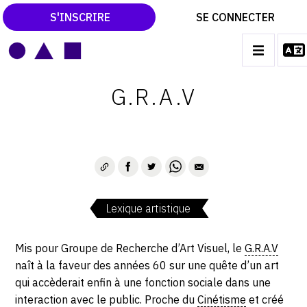
S'INSCRIRE
SE CONNECTER
LE MAGAZINE
Main
G.R.A.V
navigation
CATALOGUES RAISONNÉS
LES EXPOSITIONS
LES VERNISSAGES
ARCHIVES DES EXPOSITIONS
Lexique artistique
ACTUALITÉS DU MONDE DE L'ART
LIBRAIRIE : LIVRES & CATALOGUES
Mis pour Groupe de Recherche d’Art Visuel, le
G.R.A.V
naît à la faveur des années 60 sur une quête d’un art
LEXIQUE ARTISTIQUE
qui accèderait enfin à une fonction sociale dans une
interaction avec le public. Proche du
Cinétisme
et créé