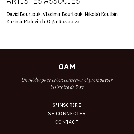
ARTISTES ASSOCIÉS
CONTACT
David Bourliouk, Vladimir Bourliouk, Nikolaï Koulbin,
CGU
Kazimir Malevitch, Olga Rozanova.
CGV
SUIVEZ-NOUS
OAM
INSTAGRAM
Un média pour créer, conserver et promouvoir
FACEBOOK
l'Histoire de l'Art
TWITTER
S'INSCRIRE
PINTEREST
CONNEXION
SE CONNECTER
CONTACT