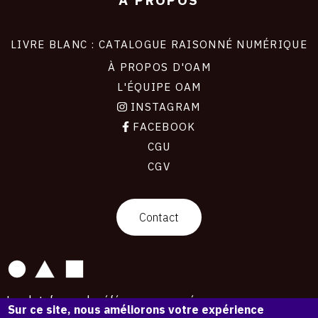
LIVRE BLANC : CATALOGUE RAISONNÉ NUMÉRIQUE
À PROPOS D'OAM
L'ÉQUIPE OAM
INSTAGRAM
FACEBOOK
CGU
CGV
contact
Contact
La plateforme de référence pour créer,
Sur ce site, nous améliorons votre expérience
conserver et promouvoir l'Histoire de l'Art.