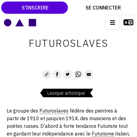
S'INSCRIRE
SE CONNECTER
LE MAGAZINE
Main
FUTUROSLAVES
navigation
CATALOGUES RAISONNÉS
LES EXPOSITIONS
LES VERNISSAGES
ARCHIVES DES EXPOSITIONS
Lexique artistique
ACTUALITÉS DU MONDE DE L'ART
LIBRAIRIE : LIVRES & CATALOGUES
Le groupe des
Futuroslaves
fédère des peintres à
partir de 1910 et jusqu’en 1914, des musiciens et des
LEXIQUE ARTISTIQUE
poètes russes. D’abord à forte tendance Futuriste tout
en gardant leur indépendance avec le
Futurisme
italien,