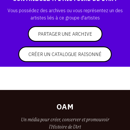
SERVICES
Vous possédez des archives ou vous représentez un des
artistes liés à ce groupe d'artistes
CRÉER SON CATALOGUE RAISONNÉ
ABONNEMENTS DÉDIÉS AUX GALERISTES
PARTAGER UNE ARCHIVE
CRÉER SON SITE ARTISTE
CRÉER UN CATALOGUE RAISONNÉ
CRÉER SON CATALOGUE D'EXPO
PUBLIER SES EXPOSITIONS
DEVENIR CONTRIBUTEUR
À PROPOS
OAM
L'ÉQUIPE OAM
Un média pour créer, conserver et promouvoir
l'Histoire de l'Art
À PROPOS D'OAM