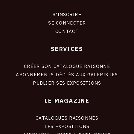
CONTACT
S'INSCRIRE
CONNEXION
CGU
SE CONNECTER
CONTACT
CGV
SERVICES
Footer
SUIVEZ-NOUS
liens
site
CRÉER SON CATALOGUE RAISONNÉ
INSTAGRAM
ABONNEMENTS DÉDIÉS AUX GALERISTES
PUBLIER SES EXPOSITIONS
FACEBOOK
TWITTER
LE MAGAZINE
PINTEREST
CATALOGUES RAISONNÉS
LES EXPOSITIONS