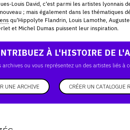
ues-Louis David, c'est parmi les artistes lyonnais de
nouveau ; mais également dans les thématiques d
ens
qu'Hippolyte Flandrin, Louis Lamothe, Auguste
rlet et Michel Dumas puissent leur inspiration.
NTRIBUEZ À L'HISTOIRE DE L'
archives ou vous représentez un des artistes liés à c
R UNE ARCHIVE
CRÉER UN CATALOGUE 