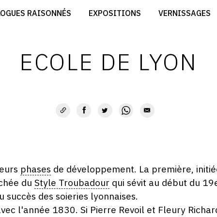
CRÉER SON SITE ARTISTE
LOGUES RAISONNÉS
EXPOSITIONS
VERNISSAGES
CRÉER SON CATALOGUE D'EXPO
RT
PUBLIER SES EXPOSITIONS
ES
DEVENIR CONTRIBUTEUR
ECOLE DE LYON
ieurs
phases
de développement. La première, initiée
achée du
Style Troubadour
qui sévit au début du 19
u succès des soieries lyonnaises.
c l'année 1830. Si Pierre Revoil et Fleury Richard