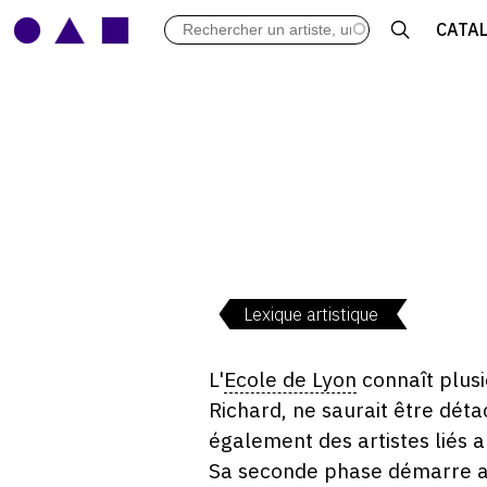
LES VERNISSAGES
CATA
ARCHIVES DES EXPOSITIONS
ACTUALITÉS DU MONDE DE L'A
LIBRAIRIE : LIVRES & CATALOGU
LEXIQUE ARTISTIQUE
Lexique artistique
L'
Ecole de Lyon
connaît plus
Richard, ne saurait être dét
également des artistes liés a
Sa seconde phase démarre ave