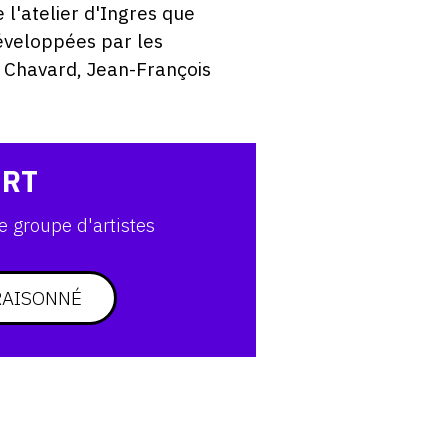
 l'atelier d'Ingres que
éveloppées par les
 Chavard, Jean-François
ART
e groupe d'artistes
RAISONNÉ