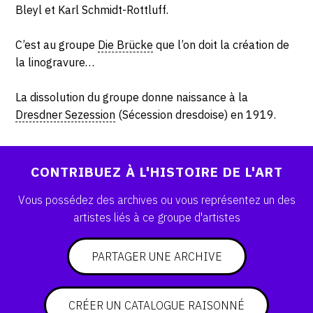
SERVICES
Bleyl et Karl Schmidt-Rottluff.
C’est au groupe
Die Brücke
que l’on doit la création de
CRÉER SON CATALOGUE RAISONNÉ
la linogravure…
ABONNEMENTS DÉDIÉS AUX GALERISTES
La dissolution du groupe donne naissance à la
CRÉER SON SITE ARTISTE
Dresdner Sezession
(Sécession dresdoise) en 1919.
CRÉER SON CATALOGUE D'EXPO
PUBLIER SES EXPOSITIONS
CONTRIBUEZ À L'HISTOIRE DE L'ART
DEVENIR CONTRIBUTEUR
Vous possédez des archives ou vous représentez un des
artistes liés à ce groupe d'artistes
À PROPOS
PARTAGER UNE ARCHIVE
L'ÉQUIPE OAM
CRÉER UN CATALOGUE RAISONNÉ
À PROPOS D'OAM