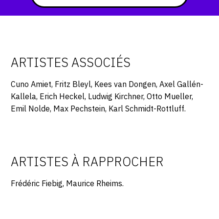
CONTACT
CGU
CGV
ARTISTES ASSOCIÉS
Cuno Amiet, Fritz Bleyl, Kees van Dongen, Axel Gallén-
SUIVEZ-NOUS
Kallela, Erich Heckel, Ludwig Kirchner, Otto Mueller,
Emil Nolde, Max Pechstein, Karl Schmidt-Rottluff.
INSTAGRAM
FACEBOOK
TWITTER
ARTISTES À RAPPROCHER
PINTEREST
Frédéric Fiebig, Maurice Rheims.