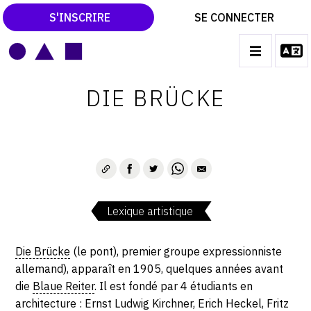
S'INSCRIRE
SE CONNECTER
LE MAGAZINE
Main
DIE BRÜCKE
navigation
CATALOGUES RAISONNÉS
LES EXPOSITIONS
LES VERNISSAGES
ARCHIVES DES EXPOSITIONS
Lexique artistique
ACTUALITÉS DU MONDE DE L'ART
LIBRAIRIE : LIVRES & CATALOGUES
Die Brücke
(le pont), premier groupe expressionniste
allemand), apparaît en 1905, quelques années avant
LEXIQUE ARTISTIQUE
die
Blaue Reiter
. Il est fondé par 4 étudiants en
architecture : Ernst Ludwig Kirchner, Erich Heckel, Fritz