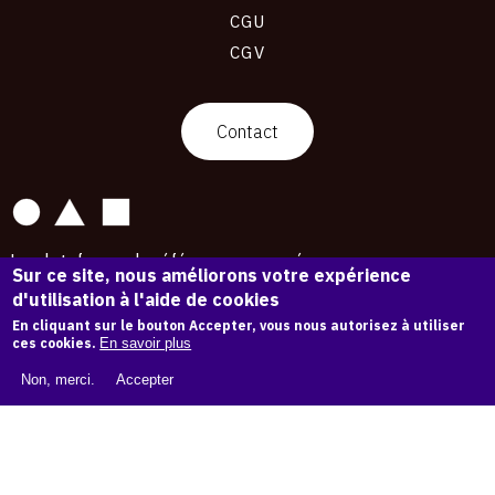
CGU
CGV
contact
Contact
La plateforme de référence pour créer,
Sur ce site, nous améliorons votre expérience
conserver et promouvoir l'Histoire de l'Art.
d'utilisation à l'aide de cookies
Des catalogues raisonnés aux archives
d'expositions.
En cliquant sur le bouton Accepter, vous nous autorisez à utiliser
ces cookies.
En savoir plus
43 254 œuvres d'art — 7 587 expositions
Non, merci.
Accepter
Copyright © OAM 2026. Tous droits réservés.