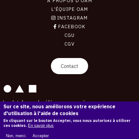
À PROPOS D'OAM
L'ÉQUIPE OAM
INSTAGRAM
FACEBOOK
CGU
CGV
contact
Contact
La plateforme de référence pour créer,
Sur ce site, nous améliorons votre expérience
conserver et promouvoir l'Histoire de l'Art.
d'utilisation à l'aide de cookies
Des catalogues raisonnés aux archives
d'expositions.
En cliquant sur le bouton Accepter, vous nous autorisez à utiliser
ces cookies.
En savoir plus
43 178 œuvres d'art — 7 586 expositions
Non, merci.
Accepter
Copyright © OAM 2026. Tous droits réservés.