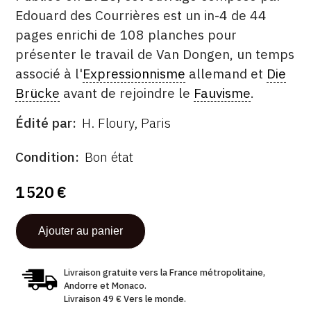
Edouard des Courrières est un in-4 de 44
CONTACT
pages enrichi de 108 planches pour
CGU
présenter le travail de Van Dongen, un temps
associé à l'
Expressionnisme
allemand et
Die
CGV
Brücke
avant de rejoindre le
Fauvisme
.
Édité par
H. Floury, Paris
SUIVEZ-NOUS
ÉDITÉ
PAR
FORMAT
ÉTAT
Condition
Bon état
INSTAGRAM
1 520 €
FACEBOOK
TWITTER
PINTEREST
Livraison gratuite vers la France métropolitaine,
Andorre et Monaco.
Livraison 49 € Vers le monde.