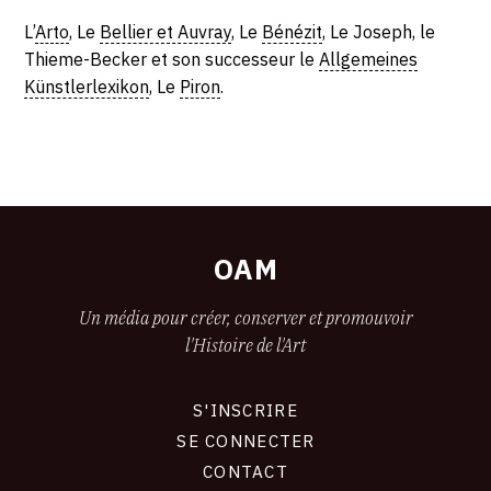
L’
Arto
, Le
Bellier et Auvray
, Le
Bénézit
, Le Joseph, le
CONTACT
Thieme-Becker et son successeur le
Allgemeines
CGU
Künstlerlexikon
, Le
Piron
.
CGV
SUIVEZ-NOUS
INSTAGRAM
OAM
FACEBOOK
Un média pour créer, conserver et promouvoir
l'Histoire de l'Art
TWITTER
PINTEREST
S'INSCRIRE
CONNEXION
SE CONNECTER
CONTACT