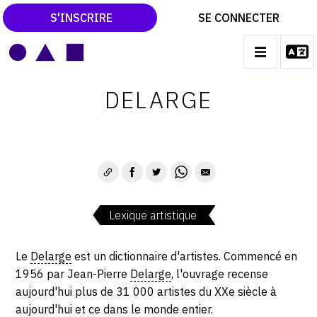
S'INSCRIRE
SE CONNECTER
LE MAGAZINE
Main
DELARGE
navigation
CATALOGUES RAISONNÉS
LES EXPOSITIONS
LES VERNISSAGES
ARCHIVES DES EXPOSITIONS
Lexique artistique
ACTUALITÉS DU MONDE DE L'ART
LIBRAIRIE : LIVRES & CATALOGUES
Le
Delarge
est un dictionnaire d'artistes. Commencé en
1956 par Jean-Pierre
Delarge
, l'ouvrage recense
LEXIQUE ARTISTIQUE
aujourd'hui plus de 31 000 artistes du XXe siècle à
aujourd'hui et ce dans le monde entier.