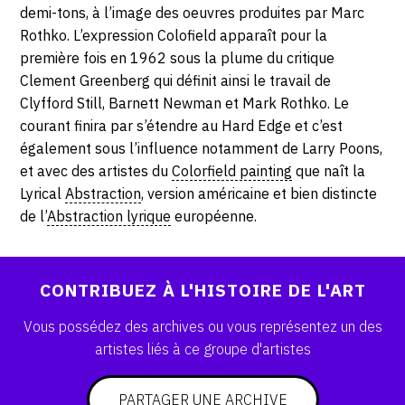
SERVICES
demi-tons, à l’image des oeuvres produites par Marc
Rothko. L’expression Colofield apparaît pour la
première fois en 1962 sous la plume du critique
CRÉER SON CATALOGUE RAISONNÉ
Clement Greenberg qui définit ainsi le travail de
ABONNEMENTS DÉDIÉS AUX GALERISTES
Clyfford Still, Barnett Newman et Mark Rothko. Le
courant finira par s’étendre au Hard Edge et c’est
CRÉER SON SITE ARTISTE
également sous l’influence notamment de Larry Poons,
et avec des artistes du
Colorfield painting
que naît la
CRÉER SON CATALOGUE D'EXPO
Lyrical
Abstraction
, version américaine et bien distincte
PUBLIER SES EXPOSITIONS
de l’
Abstraction lyrique
européenne.
DEVENIR CONTRIBUTEUR
CONTRIBUEZ À L'HISTOIRE DE L'ART
À PROPOS
Vous possédez des archives ou vous représentez un des
artistes liés à ce groupe d'artistes
L'ÉQUIPE OAM
À PROPOS D'OAM
PARTAGER UNE ARCHIVE