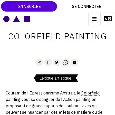
S'INSCRIRE
SE CONNECTER
LE MAGAZINE
Main
COLORFIELD PAINTING
navigation
CATALOGUES RAISONNÉS
LES EXPOSITIONS
LES VERNISSAGES
ARCHIVES DES EXPOSITIONS
Lexique artistique
ACTUALITÉS DU MONDE DE L'ART
LIBRAIRIE : LIVRES & CATALOGUES
Courant de l’Epressionnisme Abstrait, le
Colorfield
painting
veut se distinguer de l’
Action painting
en
LEXIQUE ARTISTIQUE
proposant de grands aplats de couleurs vives qui
peuvent se nuancer par des effets de matière ou de