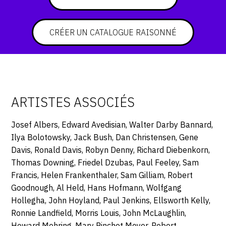
CONTACT
CRÉER UN CATALOGUE RAISONNÉ
CGU
CGV
SUIVEZ-NOUS
ARTISTES ASSOCIÉS
INSTAGRAM
Josef Albers, Edward Avedisian, Walter Darby Bannard,
Ilya Bolotowsky, Jack Bush, Dan Christensen, Gene
FACEBOOK
Davis, Ronald Davis, Robyn Denny, Richard Diebenkorn,
TWITTER
Thomas Downing, Friedel Dzubas, Paul Feeley, Sam
Francis, Helen Frankenthaler, Sam Gilliam, Robert
PINTEREST
Goodnough, Al Held, Hans Hofmann, Wolfgang
Hollegha, John Hoyland, Paul Jenkins, Ellsworth Kelly,
Ronnie Landfield, Morris Louis, John McLaughlin,
Howard Mehring, Mary Pinchot Meyer, Robert