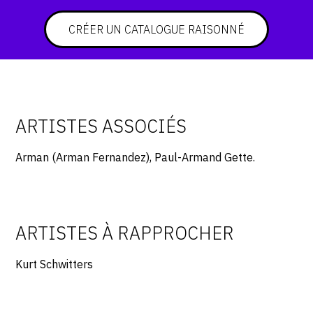
CONTACT
CRÉER UN CATALOGUE RAISONNÉ
CGU
CGV
ARTISTES ASSOCIÉS
SUIVEZ-NOUS
Arman (Arman Fernandez), Paul-Armand Gette.
INSTAGRAM
FACEBOOK
TWITTER
ARTISTES À RAPPROCHER
PINTEREST
Kurt Schwitters