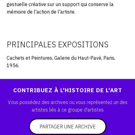
SERVICES
gestuelle créative sur un support qui conserve la
mémoire de l'action de l'artiste.
CRÉER SON CATALOGUE RAISONNÉ
ABONNEMENTS DÉDIÉS AUX GALERISTES
PRINCIPALES EXPOSITIONS
CRÉER SON SITE ARTISTE
CRÉER SON CATALOGUE D'EXPO
Cachets et Peintures, Galerie du Haut-Pavé, Paris,
1956.
PUBLIER SES EXPOSITIONS
DEVENIR CONTRIBUTEUR
CONTRIBUEZ À L'HISTOIRE DE L'ART
Vous possédez des archives ou vous représentez un des
À PROPOS
artistes liés à ce groupe d'artistes
L'ÉQUIPE OAM
PARTAGER UNE ARCHIVE
À PROPOS D'OAM