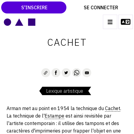
S'INSCRIRE
SE CONNECTER
LE MAGAZINE
Main
CACHET
navigation
CATALOGUES RAISONNÉS
LES EXPOSITIONS
LES VERNISSAGES
ARCHIVES DES EXPOSITIONS
Lexique artistique
ACTUALITÉS DU MONDE DE L'ART
LIBRAIRIE : LIVRES & CATALOGUES
Arman met au point en 1954 la technique du
Cachet
.
La technique de l'
Estampe
est ainsi revisitée par
LEXIQUE ARTISTIQUE
l'artiste contemporain : il utilise des tampons et des
caractères d'imprimeries pour frapper l'objet en une