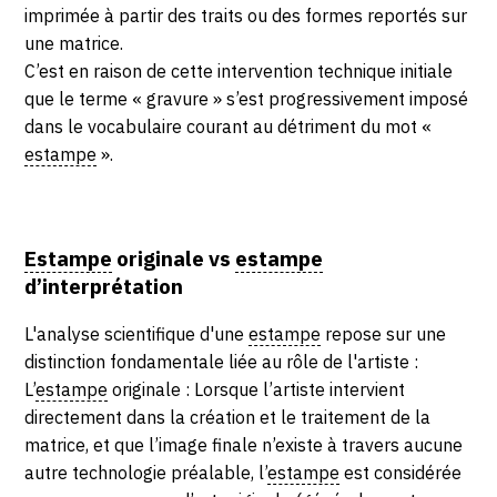
SERVICES
imprimée à partir des traits ou des formes reportés sur
une matrice.
C’est en raison de cette intervention technique initiale
CRÉER SON CATALOGUE RAISONNÉ
que le terme « gravure » s’est progressivement imposé
ABONNEMENTS DÉDIÉS AUX GALERISTES
dans le vocabulaire courant au détriment du mot «
estampe
».
CRÉER SON SITE ARTISTE
CRÉER SON CATALOGUE D'EXPO
PUBLIER SES EXPOSITIONS
Estampe
originale vs
estampe
d’interprétation
DEVENIR CONTRIBUTEUR
L'analyse scientifique d'une
estampe
repose sur une
distinction fondamentale liée au rôle de l'artiste :
À PROPOS
L’
estampe
originale : Lorsque l’artiste intervient
directement dans la création et le traitement de la
L'ÉQUIPE OAM
matrice, et que l’image finale n’existe à travers aucune
autre technologie préalable, l’
estampe
est considérée
À PROPOS D'OAM