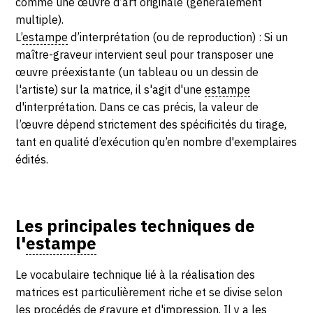
comme une œuvre d’art originale (généralement
multiple).
CONTACT
L’
estampe
d’interprétation (ou de reproduction) : Si un
CGU
maître-graveur intervient seul pour transposer une
œuvre préexistante (un tableau ou un dessin de
CGV
l'artiste) sur la matrice, il s'agit d'une
estampe
d'interprétation. Dans ce cas précis, la valeur de
l’œuvre dépend strictement des spécificités du tirage,
SUIVEZ-NOUS
tant en qualité d’exécution qu’en nombre d'exemplaires
édités.
INSTAGRAM
FACEBOOK
TWITTER
Les principales techniques de
l'
estampe
PINTEREST
Le vocabulaire technique lié à la réalisation des
matrices est particulièrement riche et se divise selon
les procédés de gravure et d'impression. Il y a les