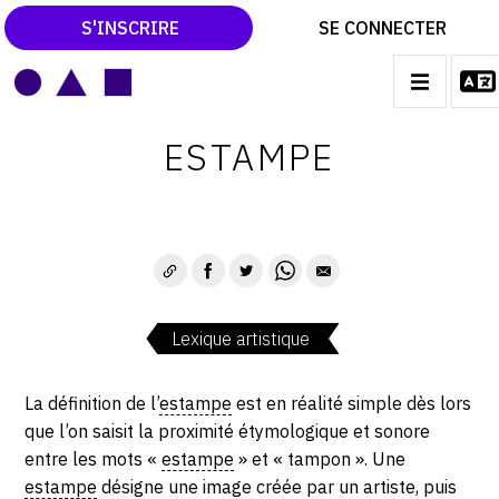
S'INSCRIRE
SE CONNECTER
LE MAGAZINE
Main
ESTAMPE
navigation
CATALOGUES RAISONNÉS
LES EXPOSITIONS
LES VERNISSAGES
ARCHIVES DES EXPOSITIONS
Lexique artistique
ACTUALITÉS DU MONDE DE L'ART
LIBRAIRIE : LIVRES & CATALOGUES
La définition de l’
estampe
est en réalité simple dès lors
que l’on saisit la proximité étymologique et sonore
LEXIQUE ARTISTIQUE
entre les mots «
estampe
» et « tampon ». Une
estampe
désigne une image créée par un artiste, puis