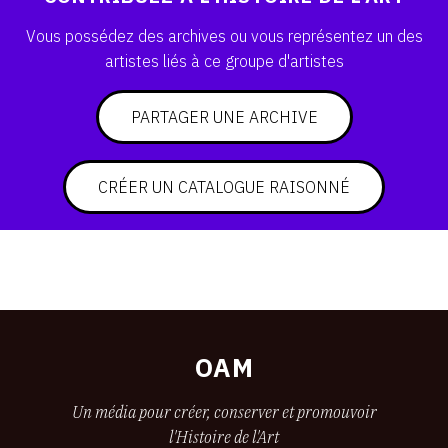
SERVICES
Vous possédez des archives ou vous représentez un des
artistes liés à ce groupe d'artistes
CRÉER SON CATALOGUE RAISONNÉ
ABONNEMENTS DÉDIÉS AUX GALERISTES
PARTAGER UNE ARCHIVE
CRÉER SON SITE ARTISTE
CRÉER UN CATALOGUE RAISONNÉ
CRÉER SON CATALOGUE D'EXPO
PUBLIER SES EXPOSITIONS
DEVENIR CONTRIBUTEUR
À PROPOS
OAM
L'ÉQUIPE OAM
Un média pour créer, conserver et promouvoir
l'Histoire de l'Art
À PROPOS D'OAM