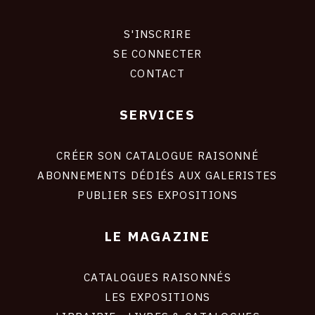
CONTACT
S'INSCRIRE
CONNEXION
CGU
SE CONNECTER
CONTACT
CGV
SERVICES
Footer
SUIVEZ-NOUS
liens
site
CRÉER SON CATALOGUE RAISONNÉ
INSTAGRAM
ABONNEMENTS DÉDIÉS AUX GALERISTES
PUBLIER SES EXPOSITIONS
FACEBOOK
TWITTER
LE MAGAZINE
PINTEREST
CATALOGUES RAISONNÉS
LES EXPOSITIONS