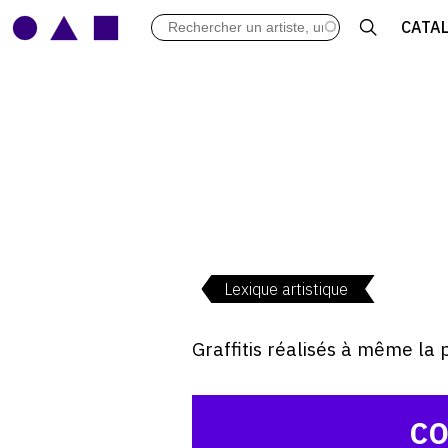
LES VERNISSAGES
CATA
ARCHIVES DES EXPOSITIONS
ACTUALITÉS DU MONDE DE L'A
LIBRAIRIE : LIVRES & CATALOGU
LEXIQUE ARTISTIQUE
Lexique artistique
Graffitis réalisés à même la
CO