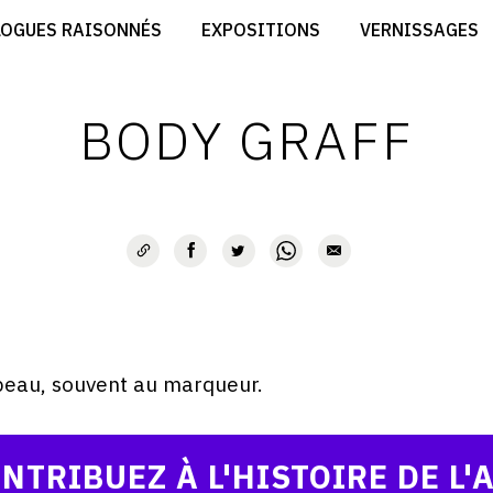
CRÉER SON SITE ARTISTE
LOGUES RAISONNÉS
EXPOSITIONS
VERNISSAGES
CRÉER SON CATALOGUE D'EXPO
RT
PUBLIER SES EXPOSITIONS
ES
DEVENIR CONTRIBUTEUR
BODY GRAFF
 peau, souvent au marqueur.
NTRIBUEZ À L'HISTOIRE DE L'