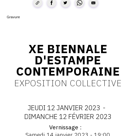
CONTACT
Gravure
CGU
CGV
XE BIENNALE
SUIVEZ-NOUS
D'ESTAMPE
CONTEMPORAINE
INSTAGRAM
EXPOSITION COLLECTIVE
FACEBOOK
TWITTER
JEUDI 12 JANVIER 2023
-
PINTEREST
DATES
DIMANCHE 12 FÉVRIER 2023
Vernissage
:
Vernissage
Samedi 14 janvier 2023 - 19:00
: