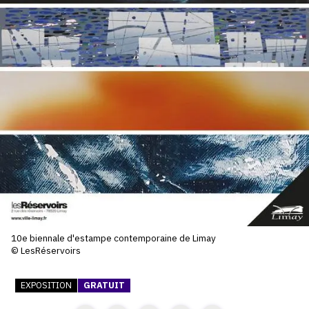
SERVICES
CRÉER SON CATALOGUE RAISONNÉ
ABONNEMENTS DÉDIÉS AUX GALERISTES
CRÉER SON SITE ARTISTE
CRÉER SON CATALOGUE D'EXPO
PUBLIER SES EXPOSITIONS
DEVENIR CONTRIBUTEUR
À PROPOS
10e biennale d'estampe contemporaine de Limay
© LesRéservoirs
L'ÉQUIPE OAM
EXPOSITION
GRATUIT
À PROPOS D'OAM