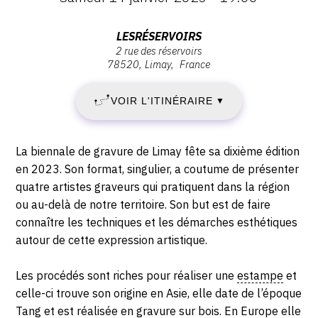
JEUDI
Vernissage
Samedi
Adresse
LESRÉSERVOIRS
12
14
2 rue des réservoirs
:
janvier
78520
Limay
France
lesRéservoirs,
JANVIER
2023
2
-
VOIR L'ITINÉRAIRE
2023
▼
rue
19:00
des
-
réservoirs,
Description,
La biennale de gravure de Limay fête sa dixième édition
78520
DIMANCHE
horaires...
en 2023. Son format, singulier, a coutume de présenter
Limay
quatre artistes graveurs qui pratiquent dans la région
12
ou au-delà de notre territoire. Son but est de faire
connaître les techniques et les démarches esthétiques
FÉVRIER
autour de cette expression artistique.
2023
Les procédés sont riches pour réaliser une
estampe
et
celle-ci trouve son origine en Asie, elle date de l’époque
Tang et est réalisée en gravure sur bois. En Europe elle