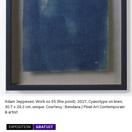
SERVICES
CRÉER SON CATALOGUE RAISONNÉ
ABONNEMENTS DÉDIÉS AUX GALERISTES
CRÉER SON SITE ARTISTE
CRÉER SON CATALOGUE D'EXPO
PUBLIER SES EXPOSITIONS
DEVENIR CONTRIBUTEUR
À PROPOS
Adam Jeppesen, Work no.55 (the pond), 2017, Cyanotype on linen,
30.7 x 24.2 cm, unique. Courtesy : Bendana | Pinel Art Contemporain
& artist
L'ÉQUIPE OAM
EXPOSITION
GRATUIT
À PROPOS D'OAM