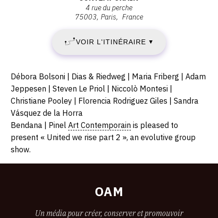
VENDREDI
4 rue du perche
Bendana
75003
Paris
France
3
Pinel
Art
JUILLET
VOIR L'ITINÉRAIRE
▼
Contemporain,
4
2020
rue
Description,
Débora Bolsoni | Dias & Riedweg | Maria Friberg | Adam
-
du
horaires...
Jeppesen | Steven Le Priol | Niccolò Montesi |
Perche,
Christiane Pooley | Florencia Rodriguez Giles | Sandra
VENDREDI
75003
Vásquez de la Horra
Paris
31
Bendana | Pinel
Art Contemporain
is pleased to
present « United we rise part 2 », an evolutive group
JUILLET
show.
2020
OAM
Un média pour créer, conserver et promouvoir