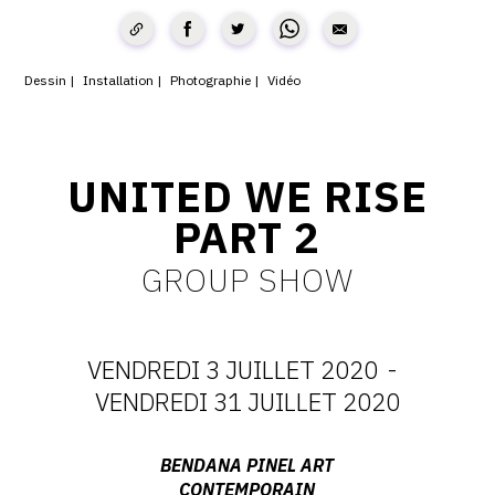
CONTACT
CGU
Dessin
Installation
Photographie
Vidéo
CGV
UNITED WE RISE
SUIVEZ-NOUS
PART 2
INSTAGRAM
GROUP SHOW
FACEBOOK
TWITTER
VENDREDI 3 JUILLET 2020
-
PINTEREST
DATES
VENDREDI 31 JUILLET 2020
:
Adresse
BENDANA PINEL ART
CONTEMPORAIN
: