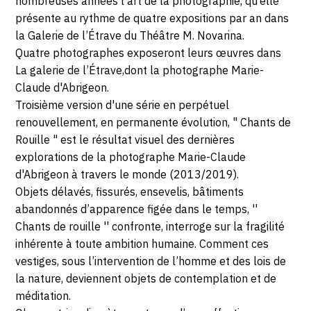
7
nombreuses années l’art de la photographie, qu’elle
Maurice
présente au rythme de quatre expositions par an dans
MARS
Novarina
la Galerie de l’Étrave du Théâtre M. Novarina.
4
Quatre photographes exposeront leurs œuvres dans
2020
bis
La galerie de l’Étrave,dont la photographe Marie-
avenue
Claude d'Abrigeon.
d’Evian,
Troisième version d'une série en perpétuel
74200
renouvellement, en permanente évolution, " Chants de
Thonon-
Rouille " est le résultat visuel des dernières
les-
explorations de la photographe Marie-Claude
Bains
d'Abrigeon à travers le monde (2013/2019).
Objets délavés, fissurés, ensevelis, bâtiments
abandonnés d’apparence figée dans le temps, ''
Chants de rouille '' confronte, interroge sur la fragilité
inhérente à toute ambition humaine. Comment ces
vestiges, sous l’intervention de l’homme et des lois de
la nature, deviennent objets de contemplation et de
méditation.