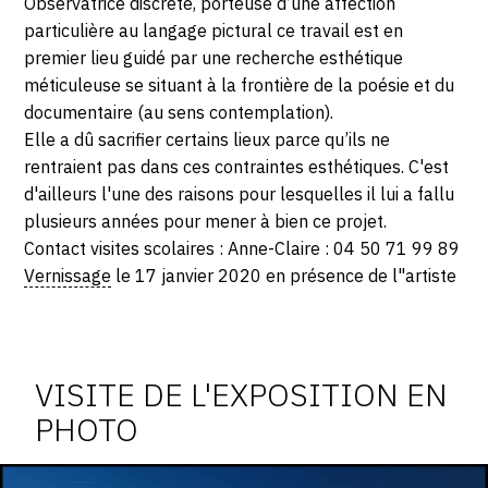
Observatrice discrète, porteuse d’une affection
particulière au langage pictural ce travail est en
premier lieu guidé par une recherche esthétique
méticuleuse se situant à la frontière de la poésie et du
documentaire (au sens contemplation).
Elle a dû sacrifier certains lieux parce qu’ils ne
rentraient pas dans ces contraintes esthétiques. C'est
d'ailleurs l'une des raisons pour lesquelles il lui a fallu
plusieurs années pour mener à bien ce projet.
Contact visites scolaires : Anne-Claire : 04 50 71 99 89
Vernissage
le 17 janvier 2020 en présence de l"artiste
Photosgraphies
de
l'exposition
VISITE DE L'EXPOSITION EN
PHOTO