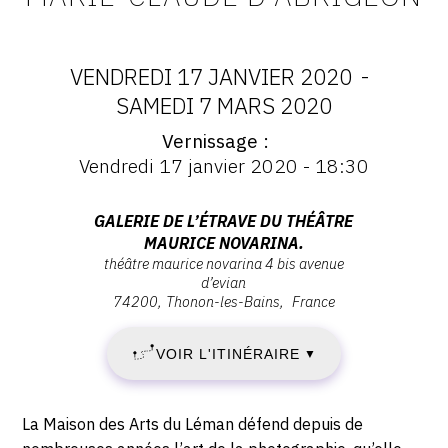
CONTACT
CGU
VENDREDI 17 JANVIER 2020
-
DATES
SAMEDI 7 MARS 2020
CGV
Vernissage
:
Vernissage
Vendredi 17 janvier 2020 - 18:30
:
SUIVEZ-NOUS
VENDREDI
Vernissage
Vendredi
Adresse
GALERIE DE L’ÉTRAVE DU THÉÂTRE
17
17
INSTAGRAM
MAURICE NOVARINA.
:
janvier
théâtre maurice novarina 4 bis avenue
Galerie
JANVIER
FACEBOOK
2020
d’evian
de
74200
Thonon-les-Bains
France
-
2020
TWITTER
l’Étrave
18:30
du
VOIR L'ITINÉRAIRE
PINTEREST
▼
-
Théâtre
Maurice
SAMEDI
Novarina.,
Description,
La Maison des Arts du Léman défend depuis de
horaires...
Théâtre