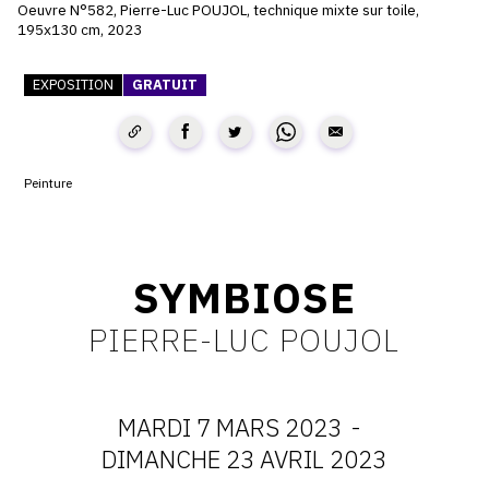
Oeuvre N°582, Pierre-Luc POUJOL, technique mixte sur toile,
195x130 cm, 2023
CONTACT
CGU
EXPOSITION
GRATUIT
CGV
Peinture
SUIVEZ-NOUS
INSTAGRAM
SYMBIOSE
FACEBOOK
PIERRE-LUC POUJOL
TWITTER
PINTEREST
MARDI 7 MARS 2023
-
DATES
DIMANCHE 23 AVRIL 2023