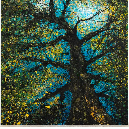
SERVICES
CRÉER SON CATALOGUE RAISONNÉ
ABONNEMENTS DÉDIÉS AUX GALERISTES
CRÉER SON SITE ARTISTE
CRÉER SON CATALOGUE D'EXPO
PUBLIER SES EXPOSITIONS
DEVENIR CONTRIBUTEUR
À PROPOS
L'ÉQUIPE OAM
À PROPOS D'OAM