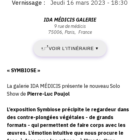
Vernissage
Jeudi 16 mars 2023 - 18:30
:
Vernissage
:
MARDI
Vernissage
Adresse
IDA MÉDICIS GALERIE
Jeudi
9 rue de médicis
:
7
75006
Paris
France
16
IDA
mars
MÉDICIS
MARS
2023
VOIR L'ITINÉRAIRE
▼
Galerie,
-
2023
9
18:30
rue
Description,
-
« SYMBIOSE »
de
horaires...
Médicis,
DIMANCHE
La galerie IDA MÉDICIS présente le nouveau Solo
75006
Show de
Pierre-Luc Poujol
23
Paris
L’exposition Symbiose précipite le regardeur dans
AVRIL
des contre-plongées végétales - de grands
2023
formats - qui permettent de faire corps avec les
œuvres. L’émotion intuitive que nous procure le