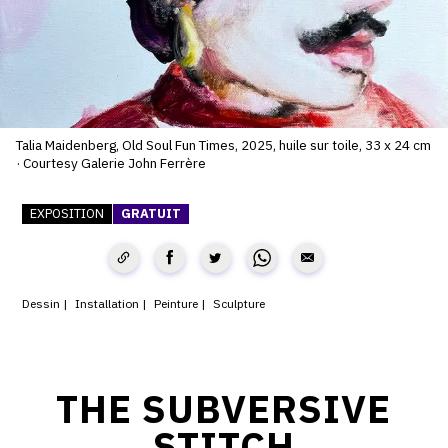
SERVICES
CRÉER SON CATALOGUE RAISONNÉ
ABONNEMENTS DÉDIÉS AUX GALERISTES
Talia Maidenberg, Old Soul Fun Times, 2025, huile sur toile, 33 x 24 cm
CRÉER SON SITE ARTISTE
· Courtesy Galerie John Ferrère
CRÉER SON CATALOGUE D'EXPO
EXPOSITION
GRATUIT
PUBLIER SES EXPOSITIONS
DEVENIR CONTRIBUTEUR
Dessin
Installation
Peinture
Sculpture
À PROPOS
THE SUBVERSIVE
L'ÉQUIPE OAM
STITCH
À PROPOS D'OAM