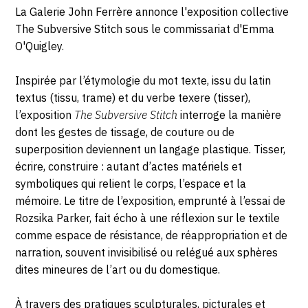
VENDREDI
rue
Description,
La Galerie John Ferrère annonce l'exposition collective
Dauphine,
15
horaires...
The Subversive Stitch sous le commissariat d'Emma
75006
O'Quigley.
Paris
AOÛT
Inspirée par l’étymologie du mot texte, issu du latin
2025
textus (tissu, trame) et du verbe texere (tisser),
l’exposition
The Subversive Stitch
interroge la manière
dont les gestes de tissage, de couture ou de
superposition deviennent un langage plastique. Tisser,
écrire, construire : autant d’actes matériels et
symboliques qui relient le corps, l’espace et la
mémoire. Le titre de l’exposition, emprunté à l’essai de
Rozsika Parker, fait écho à une réflexion sur le textile
comme espace de résistance, de réappropriation et de
narration, souvent invisibilisé ou relégué aux sphères
dites mineures de l’art ou du domestique.
À travers des pratiques sculpturales, picturales et