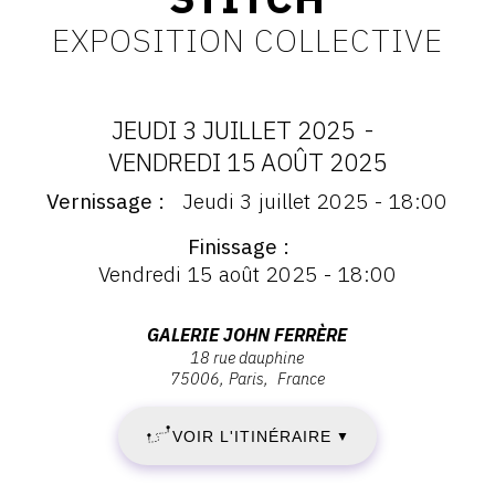
EXPOSITION COLLECTIVE
CONTACT
CGU
CGV
JEUDI 3 JUILLET 2025
-
DATES
VENDREDI 15 AOÛT 2025
Vernissage
Jeudi 3 juillet 2025 - 18:00
SUIVEZ-NOUS
:
Vernissage
:
Finissage
JEUDI
Vernissage
INSTAGRAM
Vendredi 15 août 2025 - 18:00
Jeudi
3
FACEBOOK
3
juillet
Adresse
GALERIE JOHN FERRÈRE
JUILLET
TWITTER
2025
18 rue dauphine
:
75006
Paris
France
-
GALERIE
2025
PINTEREST
18:00
JOHN
VOIR L'ITINÉRAIRE
▼
-
FERRÈRE,
18