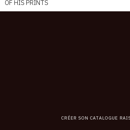
OF HIS PRINTS
CONNEXION
Footer
liens
site
CRÉER SON CATALOGUE RAI