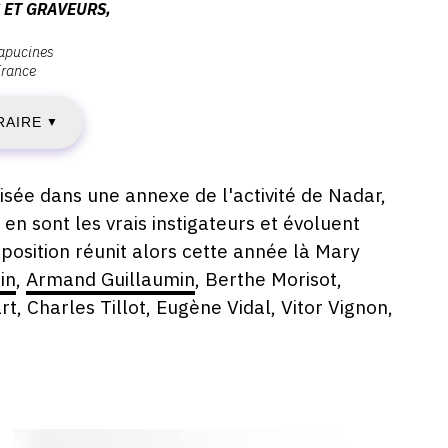
 ET GRAVEURS,
AMEDI
apucines
France
RAIRE
▼
VRIL
881
isée dans une annexe de l'activité de Nadar,
en sont les vrais instigateurs et évoluent
xposition réunit alors cette année là Mary
IMANCHE
in
,
Armand Guillaumin
, Berthe Morisot,
t, Charles Tillot, Eugène Vidal, Vitor Vignon,
AI
881