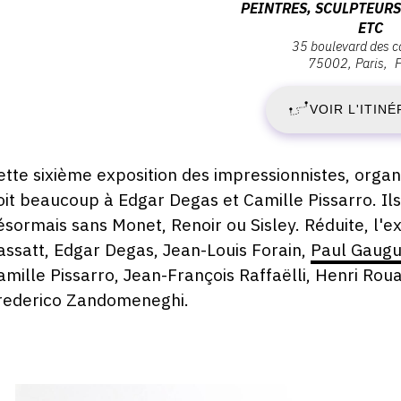
PEINTRES, SCULPTEURS
:
ETC
S
Société
35 boulevard des c
anonyme
75002
Paris
2
des
artistes
VOIR L'ITINÉ
A
peintres,
sculpteurs
1
et
escription,
ette sixième exposition des impressionnistes, organ
graveurs,
raires...
oit beaucoup à Edgar Degas et Camille Pissarro. Ils 
-
etc,
ésormais sans Monet, Renoir ou Sisley. Réduite, l'e
35
D
assatt, Edgar Degas, Jean-Louis Forain,
Paul Gaugu
boulevard
amille Pissarro, Jean-François Raffaëlli, Henri Rouar
des
1
rederico Zandomeneghi.
Capucines,
75002
M
Paris
1