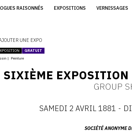
CRÉER SON SITE ARTISTE
LOGUES RAISONNÉS
EXPOSITIONS
VERNISSAGES
CRÉER SON CATALOGUE D'EXPO
RT
PUBLIER SES EXPOSITIONS
ES
DEVENIR CONTRIBUTEUR
 AJOUTER UNE EXPO
XPOSITION
GRATUIT
ssin
Peinture
SIXIÈME EXPOSITION
GROUP 
SAMEDI 2 AVRIL 1881
-
D
D
:
Adresse
SOCIÉTÉ ANONYME D