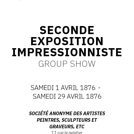
CONTACT
CGU
SECONDE
CGV
EXPOSITION
IMPRESSIONNISTE
SUIVEZ-NOUS
GROUP SHOW
INSTAGRAM
FACEBOOK
SAMEDI 1 AVRIL 1876
-
DATES
TWITTER
SAMEDI 29 AVRIL 1876
PINTEREST
:
Adresse
SOCIÉTÉ ANONYME DES ARTISTES
PEINTRES, SCULPTEURS ET
SAMEDI
:
GRAVEURS, ETC
Société
11 rue le peletier