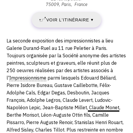
1
anonyme
75009
Paris
France
des
AVRIL
artistes
VOIR L'ITINÉRAIRE
▼
peintres,
1876
sculpteurs
-
et
Description,
La seconde exposition des impressionnistes a lieu
graveurs,
horaires...
Galerie Durand-Ruel au 11 rue Peletier à Paris.
SAMEDI
etc,
Toujours organisée par la Société anonyme des artistes
11
29
peintres, sculpteurs et graveurs, elle réunit plus de
rue
250 oeuvres réalisées par des artistes associés à
AVRIL
Le
l'
Impressionnisme
parmi lesquels Edouard Béliard,
Peletier,
Pierre Isidore Bureau, Gustave Caillebotte, Félix-
1876
75009
Adolphe Cals, Edgar Degas, Desboutin, Jacques
Paris
François, Adolphe Legros, Claude Levert, Ludovic-
Napoléon Lepic, Jean-Baptiste Millet,
Claude Monet
,
Berthe Morisot, Léon-Auguste Ottin fils, Camille
Pissarro, Pierre Auguste Renoir, Stanislas Henri Rouart,
Alfred Sisley, Charles Tillot. Plus restreinte en nombre