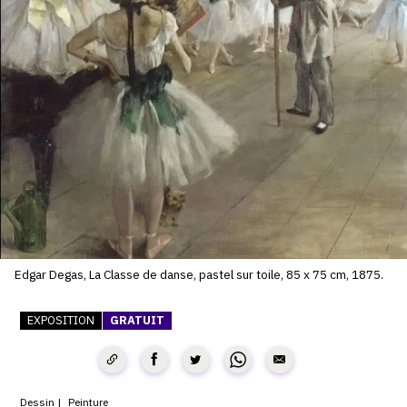
SERVICES
CRÉER SON CATALOGUE RAISONNÉ
ABONNEMENTS DÉDIÉS AUX GALERISTES
CRÉER SON SITE ARTISTE
CRÉER SON CATALOGUE D'EXPO
PUBLIER SES EXPOSITIONS
DEVENIR CONTRIBUTEUR
Edgar Degas, La Classe de danse, pastel sur toile, 85 x 75 cm, 1875.
À PROPOS
EXPOSITION
GRATUIT
L'ÉQUIPE OAM
À PROPOS D'OAM
Dessin
Peinture