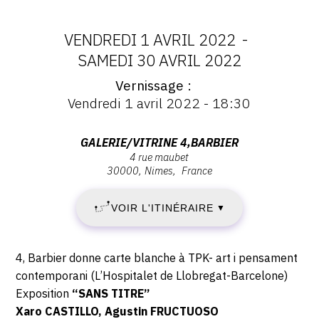
VENDREDI 1 AVRIL 2022
-
DATES
SAMEDI 30 AVRIL 2022
Vernissage
:
Vernissage
Vendredi 1 avril 2022 - 18:30
:
VENDREDI
Vernissage
Vendredi
Adresse
GALERIE/VITRINE 4,BARBIER
1
1
4 rue maubet
:
avril
30000
Nimes
France
Galerie/vitrine
AVRIL
2022
4,BARBIER,
-
VOIR L'ITINÉRAIRE
2022
▼
4
18:30
rue
-
Maubet,
Description,
4, Barbier donne carte blanche à TPK- art i pensament
30000
SAMEDI
horaires...
contemporani (L’Hospitalet de Llobregat-Barcelone)
Nimes
Exposition
“SANS TITRE”
30
Xaro CASTILLO, Agustin FRUCTUOSO