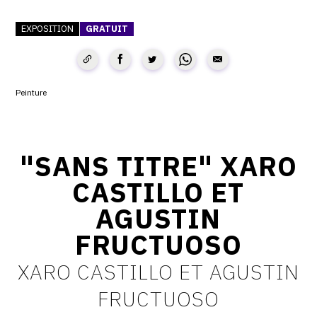
CONTACT
EXPOSITION
GRATUIT
CGU
CGV
Peinture
SUIVEZ-NOUS
"SANS TITRE" XARO
INSTAGRAM
CASTILLO ET
FACEBOOK
AGUSTIN
TWITTER
FRUCTUOSO
PINTEREST
XARO CASTILLO ET AGUSTIN
FRUCTUOSO