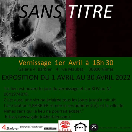
SERVICES
CRÉER SON CATALOGUE RAISONNÉ
ABONNEMENTS DÉDIÉS AUX GALERISTES
CRÉER SON SITE ARTISTE
CRÉER SON CATALOGUE D'EXPO
PUBLIER SES EXPOSITIONS
DEVENIR CONTRIBUTEUR
À PROPOS
L'ÉQUIPE OAM
À PROPOS D'OAM