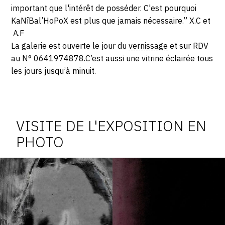
important que l'intérêt de posséder. C'est pourquoi
KaNîBal’HoPoX est plus que jamais nécessaire.” X.C et
A.F
La galerie est ouverte le jour du
vernissage
et sur RDV
au N° 0641974878.C’est aussi une vitrine éclairée tous
les jours jusqu’à minuit.
Photosgraphies
de
l'exposition
VISITE DE L'EXPOSITION EN
PHOTO