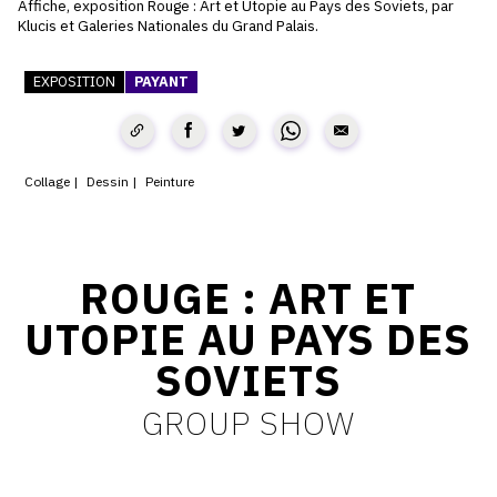
Affiche, exposition Rouge : Art et Utopie au Pays des Soviets, par
Klucis et Galeries Nationales du Grand Palais.
CONTACT
CGU
EXPOSITION
PAYANT
CGV
Collage
Dessin
Peinture
SUIVEZ-NOUS
INSTAGRAM
ROUGE : ART ET
FACEBOOK
UTOPIE AU PAYS DES
TWITTER
SOVIETS
PINTEREST
GROUP SHOW