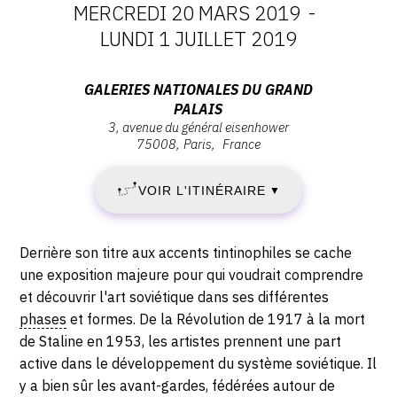
MERCREDI 20 MARS 2019
-
DATES
LUNDI 1 JUILLET 2019
:
Adresse
GALERIES NATIONALES DU GRAND
PALAIS
MERCREDI
:
3, avenue du général eisenhower
Galeries
75008
Paris
France
20
Nationales
du
MARS
VOIR L'ITINÉRAIRE
▼
Grand
Palais,
2019
3,
Description,
Derrière son titre aux accents tintinophiles se cache
-
avenue
horaires...
une exposition majeure pour qui voudrait comprendre
du
et découvrir l'art soviétique dans ses différentes
LUNDI
Général
phases
et formes. De la Révolution de 1917 à la mort
Eisenhower,
1
de Staline en 1953, les artistes prennent une part
75008
active dans le développement du système soviétique. Il
JUILLET
Paris
y a bien sûr les avant-gardes, fédérées autour de