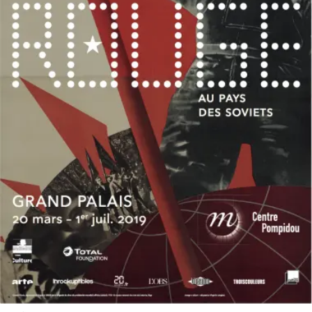
SERVICES
CRÉER SON CATALOGUE RAISONNÉ
ABONNEMENTS DÉDIÉS AUX GALERISTES
CRÉER SON SITE ARTISTE
CRÉER SON CATALOGUE D'EXPO
PUBLIER SES EXPOSITIONS
DEVENIR CONTRIBUTEUR
À PROPOS
L'ÉQUIPE OAM
À PROPOS D'OAM