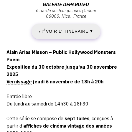
Jeudi
Adresse
GALERIE DEPARDIEU
30
6
6 rue du docteur jacques guidoni
:
novembre
06000
Nice
France
Galerie
OCTOBRE
2025
Depardieu,
-
VOIR L'ITINÉRAIRE
2025
▼
6
18:00
rue
-
du
Description,
Alain Arias Misson – Public Hollywood Monsters
docteur
DIMANCHE
horaires...
Poem
Jacques
Exposition du 30 octobre jusqu'au 30 novembre
30
Guidoni,
2025
06000
Vernissage
jeudi 6 novembre de 18h à 20h
NOVEMBRE
Nice
2025
Entrée libre
Du lundi au samedi de 14h30 à 18h30
Cette série se compose de
sept toiles
, conçues à
partir d’
affiches de cinéma vintage des années