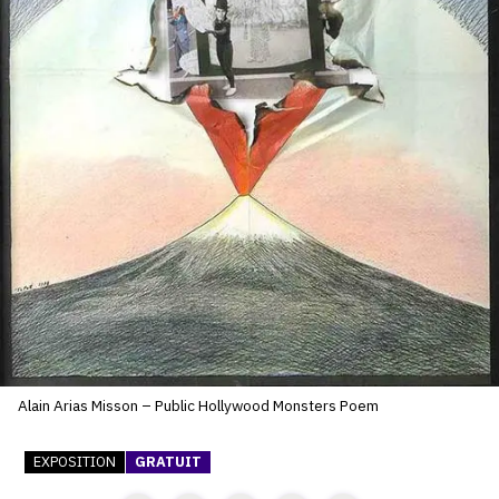
SERVICES
CRÉER SON CATALOGUE RAISONNÉ
ABONNEMENTS DÉDIÉS AUX GALERISTES
CRÉER SON SITE ARTISTE
CRÉER SON CATALOGUE D'EXPO
PUBLIER SES EXPOSITIONS
DEVENIR CONTRIBUTEUR
À PROPOS
Alain Arias Misson – Public Hollywood Monsters Poem
L'ÉQUIPE OAM
EXPOSITION
GRATUIT
À PROPOS D'OAM