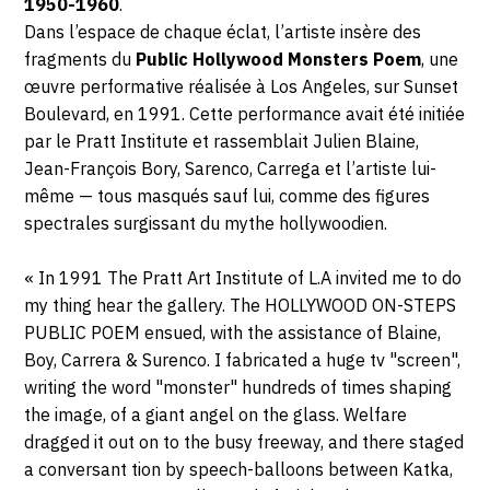
1950-1960
.
Dans l’espace de chaque éclat, l’artiste insère des
fragments du
Public Hollywood Monsters Poem
, une
œuvre performative réalisée à Los Angeles, sur Sunset
Boulevard, en 1991. Cette performance avait été initiée
par le Pratt Institute et rassemblait Julien Blaine,
Jean-François Bory, Sarenco, Carrega et l’artiste lui-
même — tous masqués sauf lui, comme des figures
spectrales surgissant du mythe hollywoodien.
« In 1991 The Pratt Art Institute of L.A invited me to do
my thing hear the gallery. The HOLLYWOOD ON-STEPS
PUBLIC POEM ensued, with the assistance of Blaine,
Boy, Carrera & Surenco. I fabricated a huge tv "screen",
writing the word "monster" hundreds of times shaping
the image, of a giant angel on the glass. Welfare
dragged it out on to the busy freeway, and there staged
a conversant tion by speech-balloons between Katka,