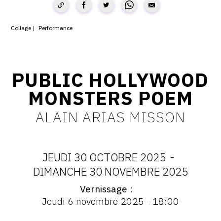
CONTACT
Collage
Performance
CGU
CGV
PUBLIC HOLLYWOOD
SUIVEZ-NOUS
MONSTERS POEM
ALAIN ARIAS MISSON
INSTAGRAM
FACEBOOK
JEUDI 30 OCTOBRE 2025
-
TWITTER
DATES
DIMANCHE 30 NOVEMBRE 2025
PINTEREST
Vernissage
:
Vernissage
Jeudi 6 novembre 2025 - 18:00
:
JEUDI
Vernissage