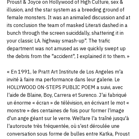
Proust & Joyce on Hollywood of High Culture, sex &
illusion, and the star system as a breeding ground of
female monsters. It was an animaled discussion and at
its conclusion the team of masked Literati dashed in a
bunch through the screen suiciddally, shattering it in
your classic LA. highway smash-up". The trafic
department was not amused as we quickly swept up
the debris from the "accident", I explained it to them. »
« En 1991, le Pratt Art Institute de Los Angeles m'a
invité à faire ma performance dans leur galerie. Le
HOLLYWOOD ON-STEPS PUBLIC POEM a suivi, avec
l'aide de Blaine, Boy, Carrera et Surenco. J'ai fabriqué
un énorme « écran » de télévision, en écrivant le mot «
monstre » des centaines de fois pour former l'image
d'un ange géant sur le verre. Welfare l'a traîné jusqu'à
l'autoroute très fréquentée, où s'est déroulée une
conversation sous forme de bulles entre Katka, Proust