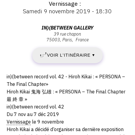
Vernissage
:
Vernissage
Samedi 9 novembre 2019 - 18:30
:
JEUDI
Vernissage
Samedi
Adresse
IN)(BETWEEN GALLERY
7
9
39 rue chapon
:
novembre
75003
Paris
France
in)
NOVEMBRE
2019
(between
-
VOIR L'ITINÉRAIRE
2019
▼
gallery,
18:30
39
-
rue
Description,
in)(between record vol. 42 - Hiroh Kikai : « PERSONA –
chapon,
SAMEDI
horaires...
The Final Chapter»
75003
Hiroh Kikai 鬼海 弘雄 : « PERSONA – The Final Chapter
7
Paris
最 終 章 »
in)(between record vol. 42
DÉCEMBRE
Du 7 nov au 7 déc 2019
2019
Vernissage
le 9 novembre
Hiroh Kikai a décidé d’organiser sa dernière exposition