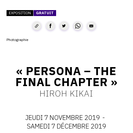
CONTACT
EXPOSITION
GRATUIT
CGU
CGV
Photographie
SUIVEZ-NOUS
« PERSONA – THE
INSTAGRAM
FINAL CHAPTER »
FACEBOOK
HIROH KIKAI
TWITTER
PINTEREST
JEUDI 7 NOVEMBRE 2019
-
DATES
SAMEDI 7 DÉCEMBRE 2019