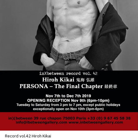
SERVICES
CRÉER SON CATALOGUE RAISONNÉ
ABONNEMENTS DÉDIÉS AUX GALERISTES
CRÉER SON SITE ARTISTE
CRÉER SON CATALOGUE D'EXPO
PUBLIER SES EXPOSITIONS
DEVENIR CONTRIBUTEUR
À PROPOS
L'ÉQUIPE OAM
À PROPOS D'OAM
Record vol.42 Hiroh Kikai