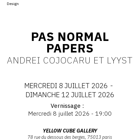
Design
CONTACT
CGU
PAS NORMAL
CGV
PAPERS
SUIVEZ-NOUS
ANDREI COJOCARU ET LYYST
INSTAGRAM
MERCREDI 8 JUILLET 2026
-
FACEBOOK
DATES
DIMANCHE 12 JUILLET 2026
TWITTER
Vernissage
:
Vernissage
PINTEREST
Mercredi 8 juillet 2026 - 19:00
:
MERCREDI
Vernissage
Mercredi
Adresse
YELLOW CUBE GALLERY
8
8
78 rue du dessous des berges, 75013 paris
: