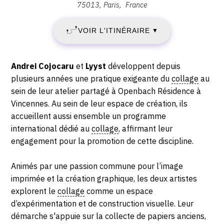
juillet
75013
Paris
France
Yellow
JUILLET
2026
Cube
-
VOIR L'ITINÉRAIRE
2026
▼
Gallery,
19:00
78
-
Rue
Description,
Andrei Cojocaru
et
Lyyst
développent depuis
du
DIMANCHE
horaires...
plusieurs années une pratique exigeante du
collage
au
Dessous
sein de leur atelier partagé à Openbach Résidence à
12
des
Vincennes. Au sein de leur espace de création, ils
Berges,
accueillent aussi ensemble un programme
JUILLET
75013
international dédié au
collage
, affirmant leur
Paris
2026
engagement pour la promotion de cette discipline.
,
75013
Animés par une passion commune pour l’image
Paris
imprimée et la création graphique, les deux artistes
explorent le
collage
comme un espace
d’expérimentation et de construction visuelle. Leur
démarche s'appuie sur la collecte de papiers anciens,