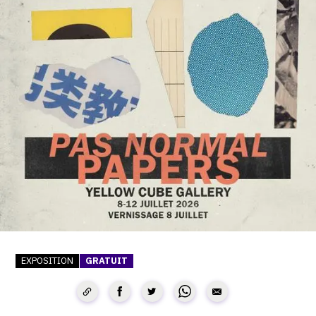
SERVICES
CRÉER SON CATALOGUE RAISONNÉ
ABONNEMENTS DÉDIÉS AUX GALERISTES
CRÉER SON SITE ARTISTE
CRÉER SON CATALOGUE D'EXPO
PUBLIER SES EXPOSITIONS
DEVENIR CONTRIBUTEUR
À PROPOS
EXPOSITION
GRATUIT
L'ÉQUIPE OAM
À PROPOS D'OAM