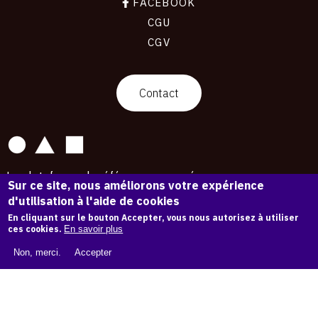
FACEBOOK
CGU
CGV
contact
Contact
La plateforme de référence pour créer,
Sur ce site, nous améliorons votre expérience
conserver et promouvoir l'Histoire de l'Art.
d'utilisation à l'aide de cookies
Des catalogues raisonnés aux archives
d'expositions.
En cliquant sur le bouton Accepter, vous nous autorisez à utiliser
ces cookies.
En savoir plus
43 178 œuvres d'art — 7 586 expositions
Non, merci.
Accepter
Copyright © OAM 2026. Tous droits réservés.