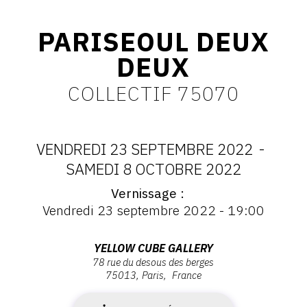
CONTACT
PARISEOUL DEUX
CGU
DEUX
CGV
COLLECTIF 75070
SUIVEZ-NOUS
VENDREDI 23 SEPTEMBRE 2022
-
INSTAGRAM
DATES
SAMEDI 8 OCTOBRE 2022
FACEBOOK
Vernissage
:
Vernissage
Vendredi 23 septembre 2022 - 19:00
:
TWITTER
VENDREDI
Vernissage
Vendredi
PINTEREST
Adresse
YELLOW CUBE GALLERY
23
23
78 rue du desous des berges
:
septembre
75013
Paris
France
Yellow
SEPTEMBRE
2022
Cube