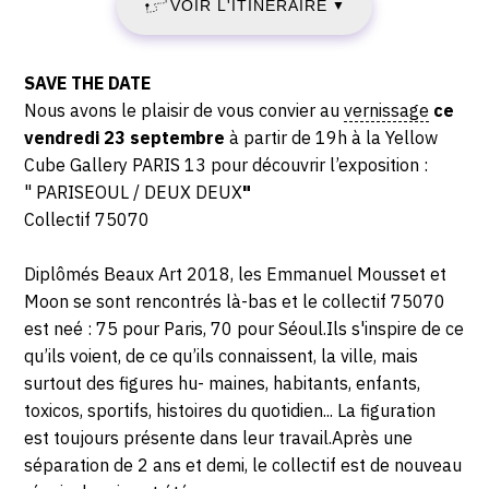
-
VOIR L'ITINÉRAIRE
2022
▼
Gallery,
19:00
78
-
rue
Description,
SAVE THE DATE
du
SAMEDI
horaires...
Nous avons le plaisir de vous convier au
vernissage
ce
Desous
vendredi 23 septembre
à partir de 19h à la Yellow
8
des
Cube Gallery PARIS 13 pour découvrir l’exposition :
Berges,
" PARISEOUL / DEUX DEUX
"
OCTOBRE
75013
Collectif 75070
Paris
2022
Diplômés Beaux Art 2018, les Emmanuel Mousset et
Moon se sont rencontrés là-bas et le collectif 75070
est neé : 75 pour Paris, 70 pour Séoul.
Ils s'inspire de ce
qu’ils voient, de ce qu’ils connaissent, la ville, mais
surtout des figures hu- maines, habitants, enfants,
toxicos, sportifs, histoires du quotidien...
La figuration
est toujours présente dans leur travail.
Après une
séparation de 2 ans et demi, le collectif est de nouveau