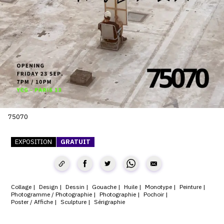
SERVICES
CRÉER SON CATALOGUE RAISONNÉ
ABONNEMENTS DÉDIÉS AUX GALERISTES
CRÉER SON SITE ARTISTE
CRÉER SON CATALOGUE D'EXPO
PUBLIER SES EXPOSITIONS
75070
DEVENIR CONTRIBUTEUR
EXPOSITION
GRATUIT
À PROPOS
Collage
Design
Dessin
Gouache
Huile
Monotype
Peinture
Photogramme / Photographie
Photographie
Pochoir
L'ÉQUIPE OAM
Poster / Affiche
Sculpture
Sérigraphie
À PROPOS D'OAM