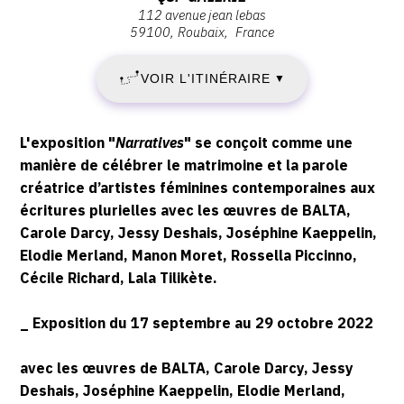
:
septembre
112 avenue jean lebas
Bureau
SEPTEMBRE
2022
59100
Roubaix
France
d'Art
-
2022
et
18:00
VOIR L'ITINÉRAIRE
▼
de
-
Recherche
|
SAMEDI
Description,
L'exposition "
Narratives
" se conçoit comme une
Qsp
horaires...
manière de célébrer le matrimoine et la parole
29
galerie,
créatrice d’artistes féminines contemporaines aux
112
écritures plurielles avec les œuvres de BALTA,
OCTOBRE
avenue
Carole Darcy, Jessy Deshais, Joséphine Kaeppelin,
Jean
2022
Elodie Merland, Manon Moret, Rossella Piccinno,
Lebas,
Cécile Richard, Lala Tilikète.
59100
Roubaix
_ Exposition du 17 septembre au 29 octobre 2022
avec les œuvres de BALTA, Carole Darcy, Jessy
Deshais, Joséphine Kaeppelin, Elodie Merland,