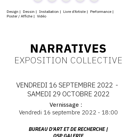
CONTACT
Design
Dessin
Installation
Livre d'Artiste
Performance
Poster / Affiche
Vidéo
CGU
CGV
NARRATIVES
SUIVEZ-NOUS
EXPOSITION COLLECTIVE
INSTAGRAM
VENDREDI 16 SEPTEMBRE 2022
-
FACEBOOK
DATES
SAMEDI 29 OCTOBRE 2022
TWITTER
Vernissage
:
Vernissage
PINTEREST
Vendredi 16 septembre 2022 - 18:00
:
VENDREDI
Vernissage
Vendredi
Adresse
BUREAU D'ART ET DE RECHERCHE |
16
16
QSP GALERIE