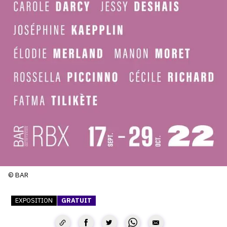
SERVICES
CRÉER SON CATALOGUE RAISONNÉ
ABONNEMENTS DÉDIÉS AUX GALERISTES
CRÉER SON SITE ARTISTE
CRÉER SON CATALOGUE D'EXPO
PUBLIER SES EXPOSITIONS
DEVENIR CONTRIBUTEUR
À PROPOS
© BAR
EXPOSITION
GRATUIT
L'ÉQUIPE OAM
À PROPOS D'OAM