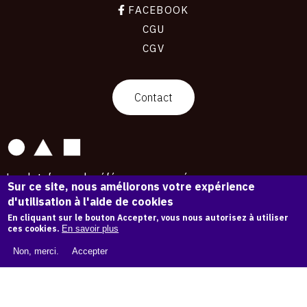
FACEBOOK
CGU
CGV
contact
Contact
La plateforme de référence pour créer,
Sur ce site, nous améliorons votre expérience
conserver et promouvoir l'Histoire de l'Art.
d'utilisation à l'aide de cookies
Des catalogues raisonnés aux archives
d'expositions.
En cliquant sur le bouton Accepter, vous nous autorisez à utiliser
ces cookies.
En savoir plus
43 254 œuvres d'art — 7 587 expositions
Non, merci.
Accepter
Copyright © OAM 2026. Tous droits réservés.