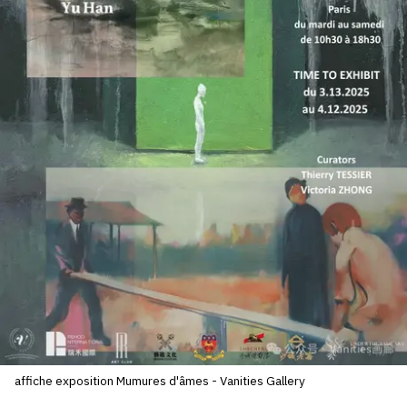
SERVICES
CRÉER SON CATALOGUE RAISONNÉ
ABONNEMENTS DÉDIÉS AUX GALERISTES
CRÉER SON SITE ARTISTE
CRÉER SON CATALOGUE D'EXPO
PUBLIER SES EXPOSITIONS
DEVENIR CONTRIBUTEUR
À PROPOS
L'ÉQUIPE OAM
affiche exposition Mumures d'âmes - Vanities Gallery
À PROPOS D'OAM