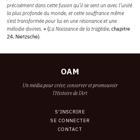
précisément dans cette fusion qu’il se sent un avec l’unité
la plus profonde du monde, et cette souffrance même
s’est transformée pour lui en une résonance et une
mélodie divines.
» (
La Naissance de la tragédie
, chapitre
24, Nietzsche).
OAM
Un média pour créer, conserver et promouvoir
l'Histoire de l'Art
S'INSCRIRE
CONNEXION
SE CONNECTER
CONTACT