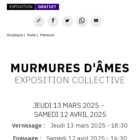
EXPOSITION
GRATUIT
CONTACT
CGU
CGV
Acrylique
Huile
Peinture
SUIVEZ-NOUS
MURMURES D'ÂMES
INSTAGRAM
EXPOSITION COLLECTIVE
FACEBOOK
TWITTER
JEUDI 13 MARS 2025
-
PINTEREST
DATES
SAMEDI 12 AVRIL 2025
Vernissage
Jeudi 13 mars 2025 - 18:30
:
Vernissage
:
Finissage
Samedi 12 avril 2025 - 16:30