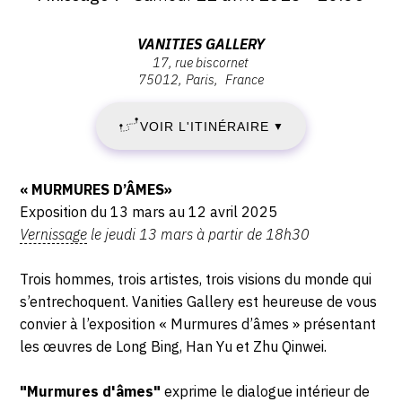
JEUDI
Vernissage
Jeudi
13
Adresse
13
VANITIES GALLERY
17, rue biscornet
mars
:
MARS
75012
Paris
France
2025
Vanities
-
Gallery,
2025
18:30
VOIR L'ITINÉRAIRE
▼
17,
-
rue
Biscornet,
Description,
« MURMURES D’ÂMES»
SAMEDI
75012
horaires...
Exposition du 13 mars au 12 avril 2025
Paris
12
Vernissage
le jeudi 13 mars à partir de 18h30
AVRIL
Trois hommes, trois artistes, trois visions du monde qui
s’entrechoquent. Vanities Gallery est heureuse de vous
2025
convier à l’exposition « Murmures d’âmes » présentant
les œuvres de Long Bing, Han Yu et Zhu Qinwei.
"Murmures d'âmes"
exprime le dialogue intérieur de