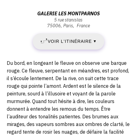
:
:
JEUDI
Vernissage
Adresse
GALERIE LES MONTPARNOS
Jeudi
5 rue stanislas
:
12
75006
Paris
France
12
galerie
mai
les
MAI
2022
VOIR L'ITINÉRAIRE
▼
montparnos,
-
2022
5
18:30
rue
Description,
-
Du bord, en longeant le fleuve on observe une barque
Stanislas,
horaires...
rouge. Ce fleuve, serpentant en méandres, est profond,
75006
SAMEDI
il s’écoule lentement. De la rive, on suit cette trace
Paris
rouge qui pointe l’amont. Ardent est le silence de la
25
peinture, sourd à l’illusoire et voyant de la parole
murmurée. Quand tout hésite à dire, les couleurs
JUIN
donnent à entendre les remous du temps. Être
2022
l’auditeur des tonalités patientes. Des brumes aux
mirages, des vapeurs sombres aux ombres de clarté, le
regard tente de rosir les nuages, de défaire la facilité