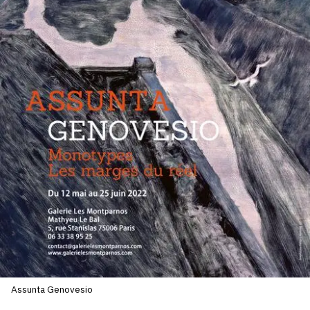
SERVICES
CRÉER SON CATALOGUE RAISONNÉ
ABONNEMENTS DÉDIÉS AUX GALERISTES
CRÉER SON SITE ARTISTE
CRÉER SON CATALOGUE D'EXPO
PUBLIER SES EXPOSITIONS
DEVENIR CONTRIBUTEUR
À PROPOS
L'ÉQUIPE OAM
Assunta Genovesio
À PROPOS D'OAM