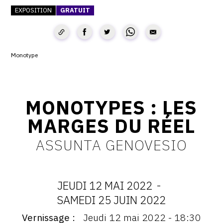
EXPOSITION
GRATUIT
CONTACT
CGU
CGV
Monotype
SUIVEZ-NOUS
MONOTYPES : LES
MARGES DU RÉEL
INSTAGRAM
FACEBOOK
ASSUNTA GENOVESIO
TWITTER
PINTEREST
JEUDI 12 MAI 2022
-
DATES
SAMEDI 25 JUIN 2022
Vernissage
Jeudi 12 mai 2022 - 18:30
Vernissage