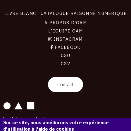
LIVRE BLANC : CATALOGUE RAISONNÉ NUMÉRIQUE
À PROPOS D'OAM
L'ÉQUIPE OAM
INSTAGRAM
FACEBOOK
CGU
CGV
contact
Contact
La plateforme de référence pour créer,
Sur ce site, nous améliorons votre expérience
conserver et promouvoir l'Histoire de l'Art.
d'utilisation à l'aide de cookies
Des catalogues raisonnés aux archives