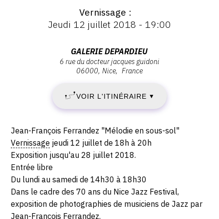
Vernissage
:
Vernissage
Jeudi 12 juillet 2018 - 19:00
:
JEUDI
Vernissage
Jeudi
Adresse
GALERIE DEPARDIEU
12
12
6 rue du docteur jacques guidoni
:
juillet
06000
Nice
France
Galerie
JUILLET
2018
Depardieu,
-
VOIR L'ITINÉRAIRE
2018
▼
6
19:00
rue
-
du
Description,
Jean-François Ferrandez "Mélodie en sous-sol"
docteur
SAMEDI
horaires...
Vernissage
jeudi 12 juillet de 18h à 20h
Jacques
Exposition jusqu'au 28 juillet 2018.
28
Guidoni,
Entrée libre
06000
Du lundi au samedi de 14h30 à 18h30
JUILLET
Nice
Dans le cadre des 70 ans du Nice Jazz Festival,
2018
exposition de photographies de musiciens de Jazz par
Jean-François Ferrandez.