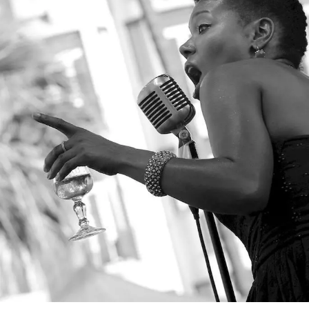
SERVICES
CRÉER SON CATALOGUE RAISONNÉ
ABONNEMENTS DÉDIÉS AUX GALERISTES
CRÉER SON SITE ARTISTE
CRÉER SON CATALOGUE D'EXPO
PUBLIER SES EXPOSITIONS
DEVENIR CONTRIBUTEUR
À PROPOS
L'ÉQUIPE OAM
À PROPOS D'OAM