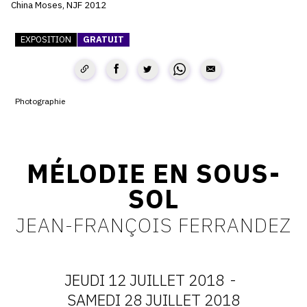
China Moses, NJF 2012
CONTACT
EXPOSITION
GRATUIT
CGU
CGV
Photographie
SUIVEZ-NOUS
MÉLODIE EN SOUS-
INSTAGRAM
SOL
FACEBOOK
TWITTER
JEAN-FRANÇOIS FERRANDEZ
PINTEREST
JEUDI 12 JUILLET 2018
-
DATES
SAMEDI 28 JUILLET 2018