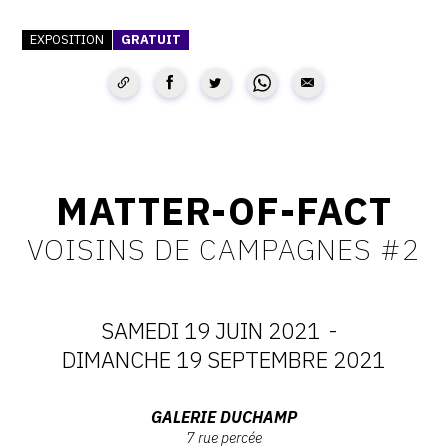
SERVICES
EXPOSITION
GRATUIT
CRÉER SON CATALOGUE RAISONNÉ
ABONNEMENTS DÉDIÉS AUX GALERISTES
CRÉER SON SITE ARTISTE
CRÉER SON CATALOGUE D'EXPO
MATTER-OF-FACT
PUBLIER SES EXPOSITIONS
VOISINS DE CAMPAGNES #2
DEVENIR CONTRIBUTEUR
SAMEDI 19 JUIN 2021
-
À PROPOS
DATES
DIMANCHE 19 SEPTEMBRE 2021
:
L'ÉQUIPE OAM
Adresse
GALERIE DUCHAMP
7 rue percée
À PROPOS D'OAM
: