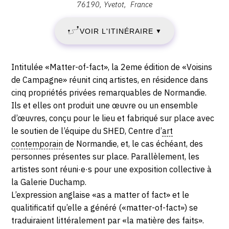
SAMEDI
76190
Yvetot
France
Galerie
CONTACT
19
Duchamp,
VOIR L'ITINÉRAIRE
▼
7
CGU
JUIN
Rue
CGV
Percée,
2021
Description,
Intitulée «Matter-of-fact», la 2eme édition de «Voisins
76190
horaires...
de Campagne» réunit cinq artistes, en résidence dans
-
Yvetot
SUIVEZ-NOUS
cinq propriétés privées remarquables de Normandie.
Ils et elles ont produit une œuvre ou un ensemble
DIMANCHE
d’œuvres, conçu pour le lieu et fabriqué sur place avec
INSTAGRAM
19
le soutien de l’équipe du SHED, Centre d’
art
FACEBOOK
contemporain
de Normandie, et, le cas échéant, des
SEPTEMBRE
personnes présentes sur place. Parallèlement, les
TWITTER
artistes sont réuni·e·s pour une exposition collective à
2021
la Galerie Duchamp.
PINTEREST
L’expression anglaise «as a matter of fact» et le
qualitificatif qu’elle a généré («matter-of-fact») se
traduiraient littéralement par «la matière des faits».