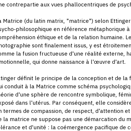
A
ne contrepartie aux vues phallocentriques de psyc
2
a Matrice (du latin matrix, "matrice") selon Ettin
sycho-philosophique en référence métaphorique à l'
ompréhension éthique et de la relation humaine. Le 
hotographie sont finalement issus, y est étroitement
omme la fusion fructueuse d'une réalité externe, ha
motionnelle, qui donne naissance à l'œuvre d'art.
ttinger définit le principe de la conception et de la
ui conduit à la Matrice comme schéma psychologique
héorie d'une sphère de rencontre symbolique, fémin
xposé dans l'utérus. Par conséquent, elle considère 
n termes de compassion, de respect, d'attention et 
e la matrice ne suppose pas une démarcation du m
olérance et d'unité : la coémergence pacifique de c