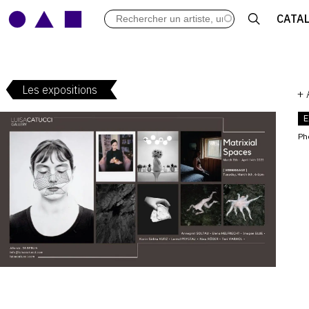
LES VERNISSAGES
CATA
ARCHIVES DES EXPOSITIONS
ACTUALITÉS DU MONDE DE L'A
LIBRAIRIE : LIVRES & CATALOGU
Les expositions
LEXIQUE ARTISTIQUE
+
E
Ph