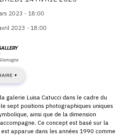
ATES
ars 2023 - 18:00
avril 2023 - 18:00
ARDI
GALLERY
e
Allemagne
ARS
RAIRE
023
▼
 la galerie Luisa Catucci dans le cadre du
le sept positions photographiques uniques
ENDREDI
symbolique, ainsi que de la dimension
4
l'accompagne. Ce concept est basé sur la
 qui est apparue dans les années 1990 comme