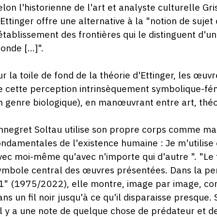
elon l'historienne de l'art et analyste culturelle Gr
'Ettinger offre une alternative à la "notion de sujet
'établissement des frontières qui le distinguent d'u
onde [...]".
ur la toile de fond de la théorie d'Ettinger, les œuv
e cette perception intrinsèquement symbolique-fémi
n genre biologique), en manœuvrant entre art, théo
nnegret Soltau utilise son propre corps comme mat
ondamentales de l'existence humaine : Je m'utilise
vec moi-même qu'avec n'importe qui d'autre ". "Le fi
ymbole central des œuvres présentées. Dans la pe
1" (1975/2022), elle montre, image par image, comm
ans un fil noir jusqu'à ce qu'il disparaisse presque.
 il y a une note de quelque chose de prédateur et d