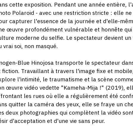
ans cette exposition. Pendant une année entière, l
hoto Polaroid - avec une restriction stricte : elle n
our capturer l'essence de la journée et d'elle-même
ne œuvre profondément vulnérable et honnête qui c
ulture moderne du selfie. Le spectateur devient un 
u vrai soi, non masqué.
mogen-Blue Hinojosa transporte le spectateur dans
t fiction. Travaillant à travers l'image fixe et mobile,
xplore l'intimité, le traumatisme et la scène comme
on œuvre vidéo vedette "Kameha-Mija !" (2019), elle
ffrontant les rues où elle a régulièrement été conf
ans quitter la caméra des yeux, elle se fraye un 
es deux photographies qui complètent la vidéo sont
ésir d'acceptation et d'une vie sans peur.