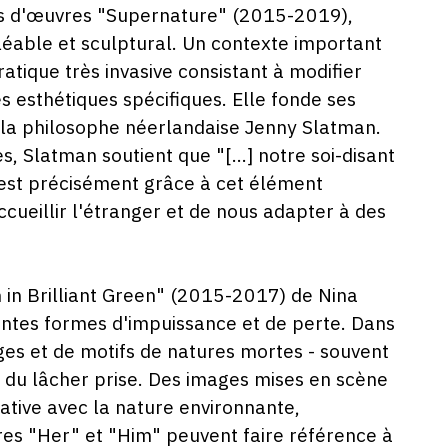
pus d'œuvres "Supernature" (2015-2019),
léable et sculptural. Un contexte important
ratique très invasive consistant à modifier
 esthétiques spécifiques. Elle fonde ses
e la philosophe néerlandaise Jenny Slatman.
, Slatman soutient que "[...] notre soi-disant
'est précisément grâce à cet élément
ueillir l'étranger et de nous adapter à des
h in Brilliant Green" (2015-2017) de Nina
entes formes d'impuissance et de perte. Dans
ges et de motifs de natures mortes - souvent
 du lâcher prise. Des images mises en scène
tive avec la nature environnante,
res "Her" et "Him" peuvent faire référence à