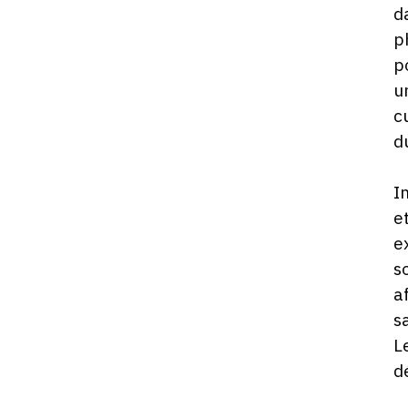
d
p
p
u
c
d
I
e
e
s
a
s
L
d