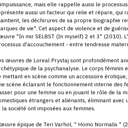
'impuissance, mais elle rappelle aussi le processus 
eprésente aussi un facteur qui relie et répare, qui 
aintient, les déchirures de sa propre biographie r
arques de vie". Cet aspect de violence et de guéri
'œuvre "In mir SELBST (In myself) 2 et 3" (2010). 
rocessus d'accouchement - entre tendresse matern
es œuvres de Loreal Prystaj sont profondément an
rchétypique de la psychanalyse. Le corps féminin et
e mettant en scène comme un accessoire érotique, 
ne scène éclairant le fonctionnement interne des fe
asser pour une femme ou en jouant le rôle de la m
omestiques étrangers et aliénants, éliminant avec un
t la société ont imposées aux femmes.
'œuvre épique de Teri Varhol, " Homo Normalis " (2