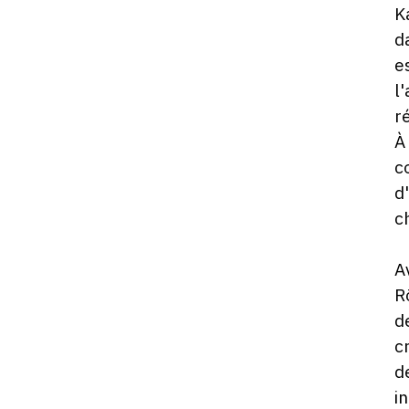
K
d
e
l
r
À
c
d
c
A
R
d
c
d
i