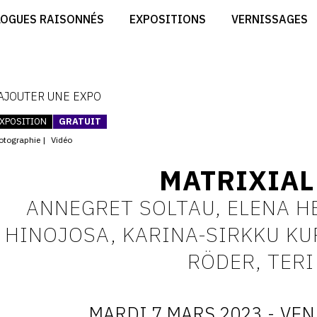
CRÉER SON SITE ARTISTE
LOGUES RAISONNÉS
EXPOSITIONS
VERNISSAGES
CRÉER SON CATALOGUE D'EXPO
RT
PUBLIER SES EXPOSITIONS
ES
DEVENIR CONTRIBUTEUR
 AJOUTER UNE EXPO
XPOSITION
GRATUIT
otographie
Vidéo
MATRIXIAL
ANNEGRET SOLTAU, ELENA H
HINOJOSA, KARINA-SIRKKU KUR
RÖDER, TERI
MARDI 7 MARS 2023
-
VEN