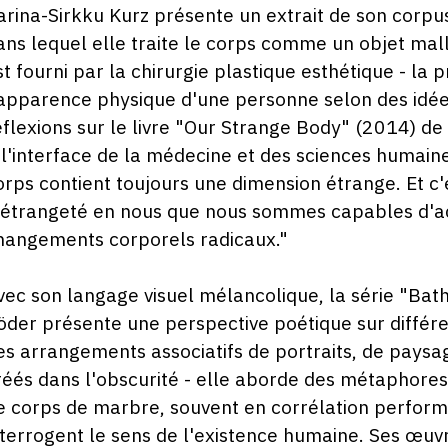
arina-Sirkku Kurz présente un extrait de son cor
ans lequel elle traite le corps comme un objet mal
st fourni par la chirurgie plastique esthétique - la p
'apparence physique d'une personne selon des idées
éflexions sur le livre "Our Strange Body" (2014) d
 l'interface de la médecine et des sciences humaines
orps contient toujours une dimension étrange. Et c
'étrangeté en nous que nous sommes capables d'acc
hangements corporels radicaux."
vec son langage visuel mélancolique, la série "Bat
öder présente une perspective poétique sur différ
es arrangements associatifs de portraits, de paysa
réés dans l'obscurité - elle aborde des métaphores
e corps de marbre, souvent en corrélation performa
nterrogent le sens de l'existence humaine. Ses œuv