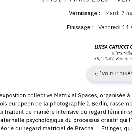
D
Vernissage
Mardi 7 m
ernissage
:
Finissage
Vendredi 14 
ernissage
M
ardi
7
Adresse
LUISA CATUCCI 
ars
allerstraß
:
023
38
12049
Berlin
M
Luisa
8:00
Catucci
VOIR L'ITINÉ
2
Gallery,
Allerstraße,
-
12049
escription,
'exposition collective Matrixial Spaces, organisée à
Berlin
raires...
ois européen de la photographie à Berlin, rassemb
V
ui traitent de manière intensive du regard féminin 
1
aternelle psychologique du processus créatif qui 
héorie du regard matriciel de Bracha L. Ettinger,