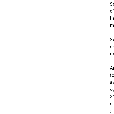
S
d
l
m
S
d
u
A
f
a
s
2
d
;