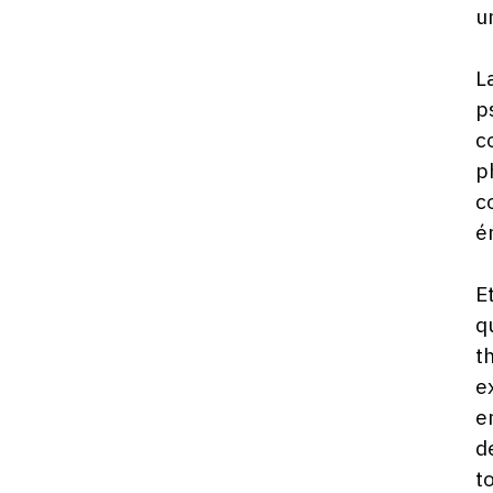
u
L
p
c
p
c
é
E
q
t
e
e
d
t