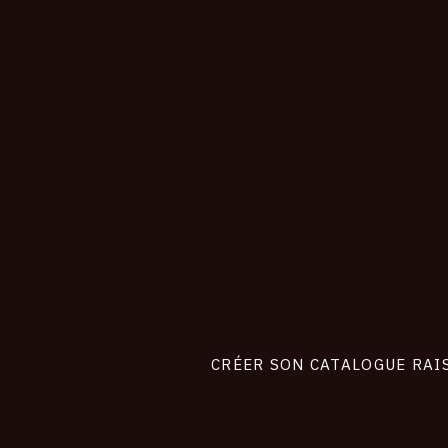
CONNEXION
Footer
liens
site
CRÉER SON CATALOGUE RAI