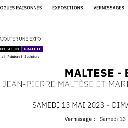
CRÉER SON SITE ARTISTE
LOGUES RAISONNÉS
EXPOSITIONS
VERNISSAGES
CRÉER SON CATALOGUE D'EXPO
RT
PUBLIER SES EXPOSITIONS
ES
DEVENIR CONTRIBUTEUR
 AJOUTER UNE EXPO
XPOSITION
GRATUIT
ile
Peinture
Sculpture
MALTESE -
JEAN-PIERRE MALTÈSE ET MAR
SAMEDI 13 MAI 2023
-
DIMA
D
Vernissage
Samedi 13 
ernissage
: