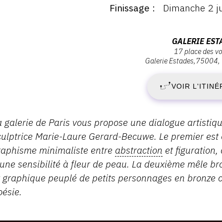
Finissage
Dimanche 2 ju
ernissage
S
amedi
3
1
Adresse
GALERIE EST
ai
17 place des v
:
023
Galerie Estades
75004
M
Galerie
1:00
Estades,
VOIR L'ITINÉ
2
17
Place
-
des
escription,
a galerie de Paris vous propose une dialogue artistiqu
Vosges,
raires...
culptrice Marie-Laure Gerard-Becuwe. Le premier est c
D
75004
raphisme minimaliste entre
abstraction
et figuration,
Paris
2
'une sensibilité à fleur de peau. La deuxième
mêle bro
t graphique peuplé de petits personnages en bronze c
J
oésie.
2