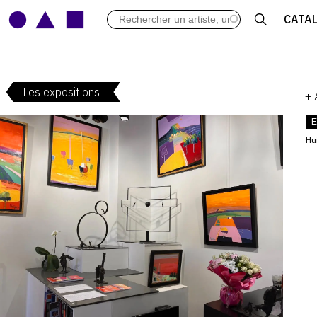
LES VERNISSAGES
CATA
ARCHIVES DES EXPOSITIONS
ACTUALITÉS DU MONDE DE L'A
LIBRAIRIE : LIVRES & CATALOGU
Les expositions
LEXIQUE ARTISTIQUE
+
E
Hu
V
: