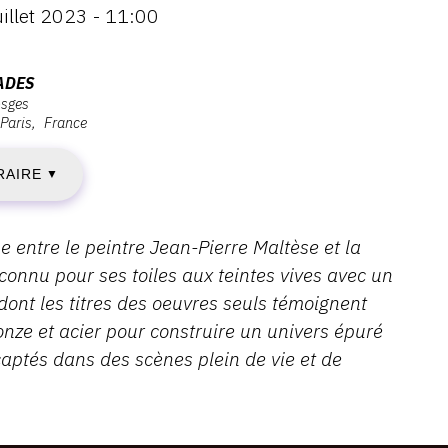
illet 2023 - 11:00
AMEDI
3
ADES
osges
Paris
France
AI
RAIRE
023
▼
e entre le peintre Jean-Pierre Maltèse et la
onnu pour ses toiles aux teintes vives avec un
IMANCHE
 dont les titres des oeuvres seuls témoignent
nze et acier pour construire un univers épuré
aptés dans des scènes plein de vie et de
UILLET
023