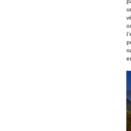
p
u
v
o
l
p
n
e