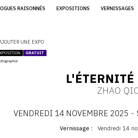
CRÉER SON SITE ARTISTE
LOGUES RAISONNÉS
EXPOSITIONS
VERNISSAGES
CRÉER SON CATALOGUE D'EXPO
RT
PUBLIER SES EXPOSITIONS
ES
DEVENIR CONTRIBUTEUR
 AJOUTER UNE EXPO
XPOSITION
GRATUIT
otographie
L'ÉTERNITÉ
ZHAO QI
VENDREDI 14 NOVEMBRE 2025
-
D
Vernissage
Vendredi 14 n
ernissage
: