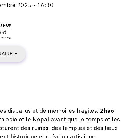
embre 2025 - 16:30
ENDREDI
4
LLERY
rnet
France
OVEMBRE
RAIRE
025
▼
AMEDI
9
es disparus et de mémoires fragiles.
Zhao
OVEMBRE
Ethiopie et le Népal avant que le temps et les
turent des ruines, des temples et des lieux
025
t historique et création artistique.