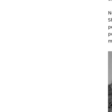
N
S
p
p
m