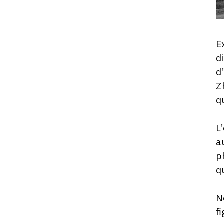
E
d
d
Z
q
L
a
p
q
N
f