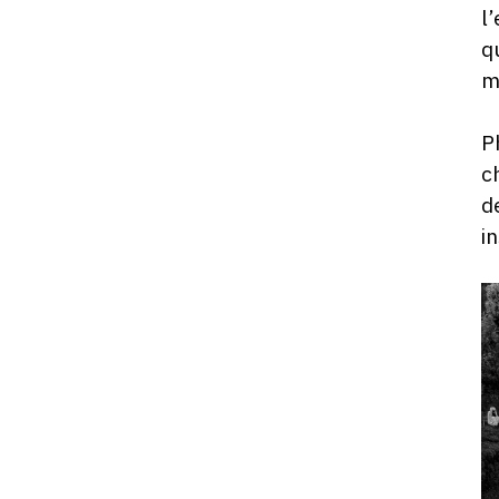
l
q
m
P
c
d
i