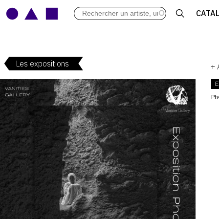
LES VERNISSAGES
CATA
ARCHIVES DES EXPOSITIONS
ACTUALITÉS DU MONDE DE L'A
LIBRAIRIE : LIVRES & CATALOGU
Les expositions
LEXIQUE ARTISTIQUE
+
E
Ph
V
: