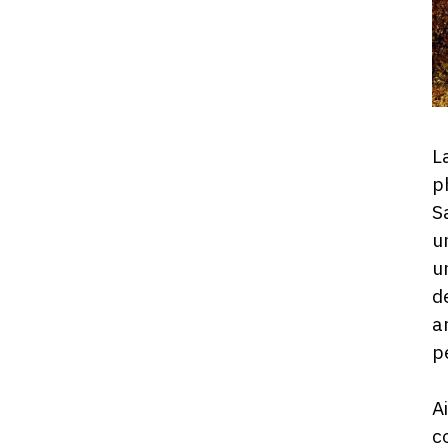
L
p
S
u
u
d
a
p
A
c