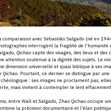
a comparaison avec Sebastião Salgado (né en 1944
hotographes interrogent la fragilité de l’humanité
algado, Qichao capte des visages, des lieux et des
ne attention soutenue à la dignité des sujets. Le no
ne dimension universelle et quasi biblique à ses im
e Qichao. Pourtant, ce dernier se distingue par un
rchéologique : ses images ne proclament pas, elle
erte, mais invitent à contempler le lent effacement
insi, entre Wall et Salgado, Zhao Qichao occupe une
ombine la précision documentaire et l’élan poétiqu