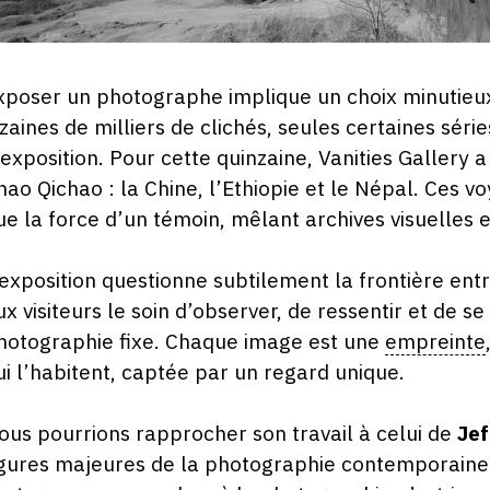
xposer un photographe implique un choix minutieux
izaines de milliers de clichés, seules certaines sér
’exposition. Pour cette quinzaine, Vanities Gallery 
hao Qichao : la Chine, l’Ethiopie et le Népal. Ces v
ue la force d’un témoin, mêlant archives visuelles 
’exposition questionne subtilement la frontière entr
ux visiteurs le soin d’observer, de ressentir et de s
hotographie fixe. Chaque image est une
empreinte
ui l’habitent, captée par un regard unique.
ous pourrions rapprocher son travail à celui de
Jef
igures majeures de la photographie contemporaine.