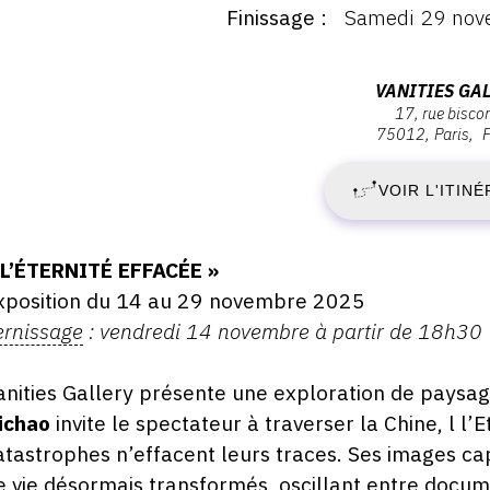
Finissage
Samedi 29 nov
ernissage
V
endredi
4
1
Adresse
VANITIES GA
ovembre
17, rue bisco
:
025
75012
Paris
N
vanities
8:30
Gallery,
VOIR L'ITINÉ
2
17,
rue
-
Biscornet,
escription,
 L’ÉTERNITÉ EFFACÉE »
75012
raires...
xposition du 14 au 29 novembre 2025
S
Paris
ernissage
: vendredi 14 novembre à partir de 18h30
2
anities Gallery présente une exploration de paysag
N
ichao
invite le spectateur à traverser la Chine, l l’
atastrophes n’effacent leurs traces. Ses images cap
2
e vie désormais transformés, oscillant entre documen