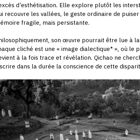
’excès d’esthétisation. Elle explore plutôt les inters
ui recouvre les vallées, le geste ordinaire de puiser
émoire fragile, mais persistante.
hilosophiquement, son œuvre pourrait être lue à l
haque cliché est une « image dialectique* », où le p
evient à la fois trace et révélation. Qichao ne cherc
nscrire dans la durée la conscience de cette disparit