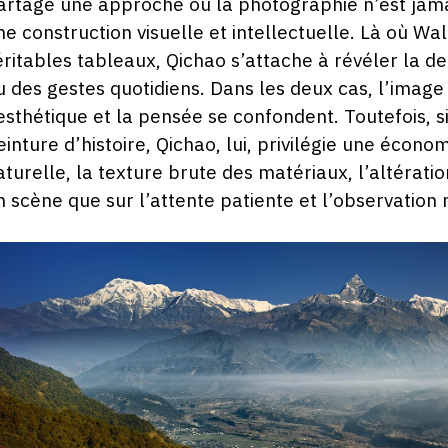
artage une approche où la photographie n’est jama
ne construction visuelle et intellectuelle. Là où
éritables tableaux, Qichao s’attache à révéler la d
u des gestes quotidiens. Dans les deux cas, l’image
’esthétique et la pensée se confondent. Toutefois, s
einture d’histoire, Qichao, lui, privilégie une écono
aturelle, la texture brute des matériaux, l’altérat
n scène que sur l’attente patiente et l’observation 