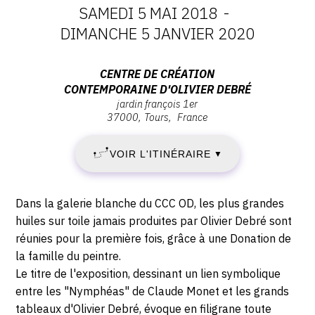
SAMEDI 5 MAI 2018
-
CONTACT
DATES
DIMANCHE 5 JANVIER 2020
CGU
:
Adresse
CENTRE DE CRÉATION
CGV
CONTEMPORAINE D'OLIVIER DEBRÉ
SAMEDI
:
jardin françois 1er
Centre
37000
Tours
France
5
de
SUIVEZ-NOUS
création
MAI
VOIR L'ITINÉRAIRE
▼
contemporaine
INSTAGRAM
d'Olivier
2018
FACEBOOK
Debré,
Description,
Dans la galerie blanche du CCC OD, les plus grandes
-
Jardin
horaires...
huiles sur toile jamais produites par Olivier Debré sont
TWITTER
François
réunies pour la première fois, grâce à une Donation de
DIMANCHE
1er,
PINTEREST
la famille du peintre.
37000
5
Le titre de l'exposition, dessinant un lien symbolique
Tours
entre les "Nymphéas" de Claude Monet et les grands
JANVIER
tableaux d'Olivier Debré, évoque en filigrane toute