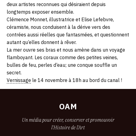
75010
VENDREDI
horaires...
deux artistes reconnues qui désiraient depuis
Paris
longtemps exposer ensemble.
10
Clémence Monnet, illustratrice et Elise Lefebvre,
céramiste, nous conduisent à la dérive vers des
JANVIER
contrées aussi réelles que fantasmées, et questionnent
2020
autant qu’elles donnent à rêver.
La mer ouvre ses bras et nous amène dans un voyage
flamboyant. Les coraux comme des petites veines,
bulles de feu, perles d’eau; une conque souffle un
secret.
Vernissage
le 14 novembre à 18h au bord du canal !
OAM
Un média pour créer, conserver et promouvoir
l'Histoire de l'Art