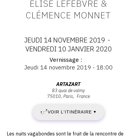
ELISE LEFEBVRE &
CONTACT
CLÉMENCE MONNET
CGU
CGV
JEUDI 14 NOVEMBRE 2019
-
DATES
VENDREDI 10 JANVIER 2020
SUIVEZ-NOUS
Vernissage
:
Vernissage
Jeudi 14 novembre 2019 - 18:00
:
INSTAGRAM
JEUDI
Vernissage
Jeudi
Adresse
ARTAZART
FACEBOOK
14
14
83 quai de valmy
:
novembre
75010
Paris
France
TWITTER
Artazart,
NOVEMBRE
2019
83
PINTEREST
-
VOIR L'ITINÉRAIRE
2019
▼
quai
18:00
de
-
Valmy,
Description,
Les nuits vagabondes sont le fruit de la rencontre de