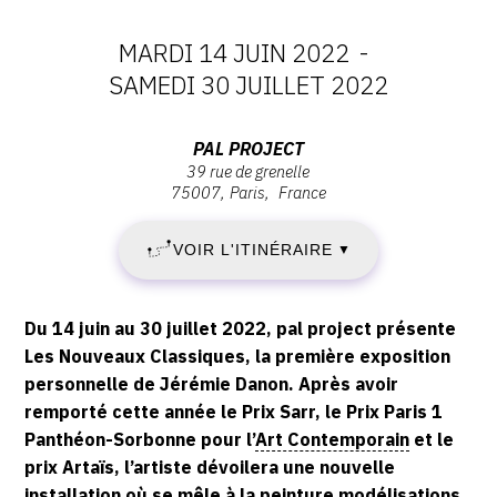
CONTACT
MARDI 14 JUIN 2022
-
CGU
DATES
SAMEDI 30 JUILLET 2022
CGV
:
Adresse
PAL PROJECT
39 rue de grenelle
MARDI
:
75007
Paris
France
SUIVEZ-NOUS
pal
14
project,
VOIR L'ITINÉRAIRE
▼
39
INSTAGRAM
JUIN
rue
FACEBOOK
de
2022
Description,
Du 14 juin au 30 juillet 2022, pal project présente
grenelle,
horaires...
TWITTER
Les Nouveaux Classiques, la première exposition
-
75007
personnelle de Jérémie Danon. Après avoir
PINTEREST
Paris
remporté cette année le Prix Sarr, le Prix Paris 1
SAMEDI
Panthéon-Sorbonne pour l’
Art Contemporain
et le
30
prix Artaïs, l’artiste dévoilera une nouvelle
installation où se mêle à la peinture modélisations