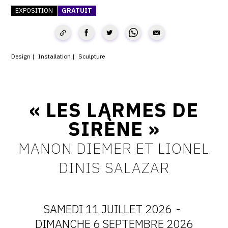
EXPOSITION
GRATUIT
CONTACT
CGU
CGV
Design
Installation
Sculpture
SUIVEZ-NOUS
« LES LARMES DE
SIRÈNE »
INSTAGRAM
FACEBOOK
MANON DIEMER ET LIONEL
TWITTER
DINIS SALAZAR
PINTEREST
SAMEDI 11 JUILLET 2026
-
DATES
DIMANCHE 6 SEPTEMBRE 2026