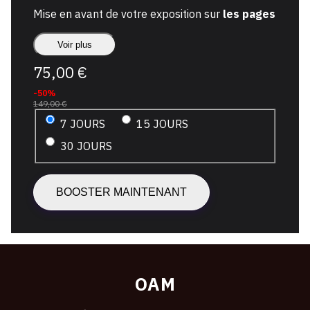
Mise en avant de votre exposition sur
les pages
les plus vues
d'OAM
Voir plus
+
LES
75,00 €
ACCUEIL
EXPOSITIONS
-50%
+
+
LES
149,00 €
VERNISSAGES
7 JOURS
15 JOURS
Instagram et FB
30 JOURS
Nos pages reçoivent principalement des visites
de passionnés d'arts et de collectionneurs. En
activant votre
Pack Boost
, vous assurez la
visibilité de votre exposition dès sa publication.
+ AJOUT DE VUES DE L'EXPOSITION
OAM
7 jours (pack essentiel)
Affichage illimité sur les pages majeures d'OAM