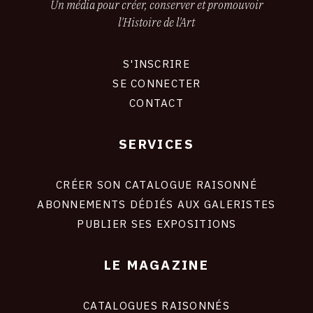
Un média pour créer, conserver et promouvoir
auprès d’une cible composée de 100% de
l'Histoire de l'Art
passionnés d’art.
S'INSCRIRE
15 jours (pack avantage)
CONNEXION
SE CONNECTER
Une économie de 15% pour une visibilité
CONTACT
renforcée auprès d’un public passionné d’art.
30 jours (pack Boost total)
SERVICES
Footer
Une économie de 33% pour un coût de 13,3 €
liens
par jour.
site
CRÉER SON CATALOGUE RAISONNÉ
ABONNEMENTS DÉDIÉS AUX GALERISTES
PUBLIER SES EXPOSITIONS
LE MAGAZINE
CATALOGUES RAISONNÉS