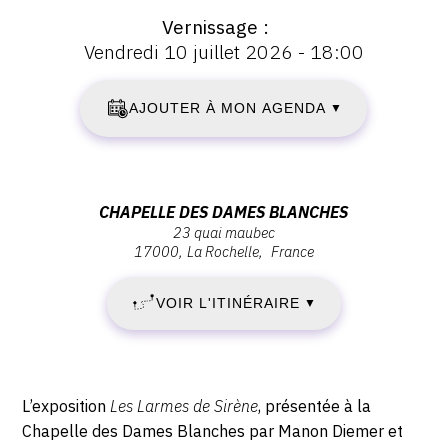
Vernissage
:
Vernissage
Vendredi 10 juillet 2026 - 18:00
:
SAMEDI
Vernissage
Vendredi
AJOUTER À MON AGENDA
▼
11
10
juillet
JUILLET
2026
-
2026
Adresse
CHAPELLE DES DAMES BLANCHES
18:00
23 quai maubec
:
-
17000
La Rochelle
France
Chapelle
des
DIMANCHE
VOIR L'ITINÉRAIRE
▼
Dames
6
Blanches,
23
SEPTEMBRE
quai
Description,
L’exposition
Les Larmes de Sirène
, présentée à la
Maubec,
2026
horaires...
Chapelle des Dames Blanches par Manon Diemer et
17000