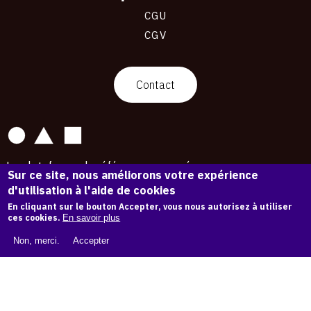
CGU
CGV
contact
Contact
La plateforme de référence pour créer,
Sur ce site, nous améliorons votre expérience
conserver et promouvoir l'Histoire de l'Art.
d'utilisation à l'aide de cookies
Des catalogues raisonnés aux archives
d'expositions.
En cliquant sur le bouton Accepter, vous nous autorisez à utiliser
ces cookies.
En savoir plus
43 254 œuvres d'art — 7 587 expositions
Non, merci.
Accepter
Copyright © OAM 2026. Tous droits réservés.