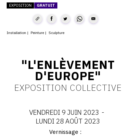
EXPOSITION
GRATUIT
CONTACT
CGU
CGV
Installation
Peinture
Sculpture
SUIVEZ-NOUS
"L'ENLÈVEMENT
D'EUROPE"
INSTAGRAM
FACEBOOK
EXPOSITION COLLECTIVE
TWITTER
PINTEREST
VENDREDI 9 JUIN 2023
-
DATES
LUNDI 28 AOÛT 2023
Vernissage
:
Vernissage