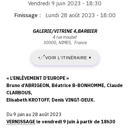
Vendredi 9 juin 2023 - 18:30
:
VENDREDI
Vernissage
Finissage
Lundi 28 août 2023 - 18:00
Vendredi
9
9
juin
Adresse
GALERIE/VITRINE 4,BARBIER
JUIN
2023
4 rue maubet
:
30000
NIMES
France
-
Galerie/vitrine
2023
18:30
4,Barbier,
VOIR L'ITINÉRAIRE
▼
-
4
rue
LUNDI
Maubet,
Description,
« L’ENLÈVEMENT D’EUROPE »
30000
28
horaires...
Bruno d’ABRIGEON, Béatrice B-BONHOMME, Claude
NIMES
CLARBOUS,
AOÛT
Elisabeth KROTOFF, Denis VINGT-DEUX.
2023
Du 9 juin au 28 août 2023
VERNISSAGE
le vendredi 9 juin à partir de 18h30