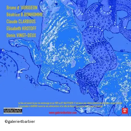
SERVICES
CRÉER SON CATALOGUE RAISONNÉ
ABONNEMENTS DÉDIÉS AUX GALERISTES
CRÉER SON SITE ARTISTE
CRÉER SON CATALOGUE D'EXPO
PUBLIER SES EXPOSITIONS
DEVENIR CONTRIBUTEUR
À PROPOS
L'ÉQUIPE OAM
©galerie4barbier
À PROPOS D'OAM